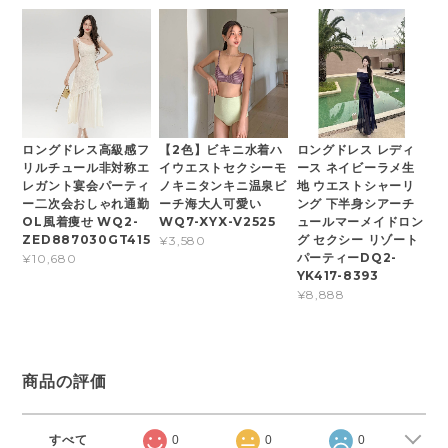
ロングドレス高級感フ
【2色】ビキニ水着ハ
ロングドレス レディ
リルチュール非対称エ
イウエストセクシーモ
ース ネイビーラメ生
レガント宴会パーティ
ノキニタンキニ温泉ビ
地 ウエストシャーリ
ー二次会おしゃれ通勤
ーチ海大人可愛い
ング 下半身シアーチ
OL風着痩せ WQ2-
WQ7-XYX-V2525
ュールマーメイドロン
ZED887030GT415
グ セクシー リゾート
¥3,580
パーティーDQ2-
¥10,680
YK417-8393
¥8,888
商品の評価
すべて
0
0
0