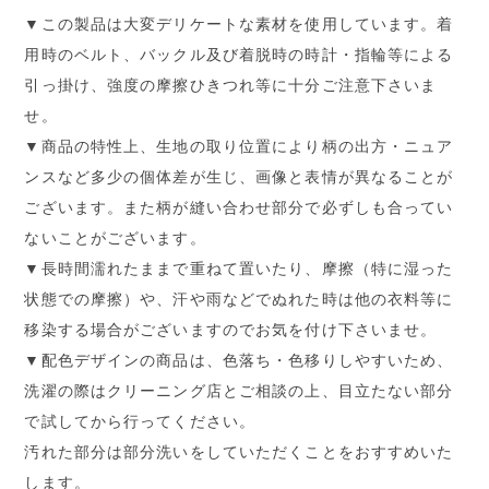
▼この製品は大変デリケートな素材を使用しています。着
用時のベルト、バックル及び着脱時の時計・指輪等による
引っ掛け、強度の摩擦ひきつれ等に十分ご注意下さいま
せ。
▼商品の特性上、生地の取り位置により柄の出方・ニュア
ンスなど多少の個体差が生じ、画像と表情が異なることが
ございます。また柄が縫い合わせ部分で必ずしも合ってい
ないことがございます。
▼長時間濡れたままで重ねて置いたり、摩擦（特に湿った
状態での摩擦）や、汗や雨などでぬれた時は他の衣料等に
移染する場合がございますのでお気を付け下さいませ。
▼配色デザインの商品は、色落ち・色移りしやすいため、
洗濯の際はクリーニング店とご相談の上、目立たない部分
で試してから行ってください。
汚れた部分は部分洗いをしていただくことをおすすめいた
します。