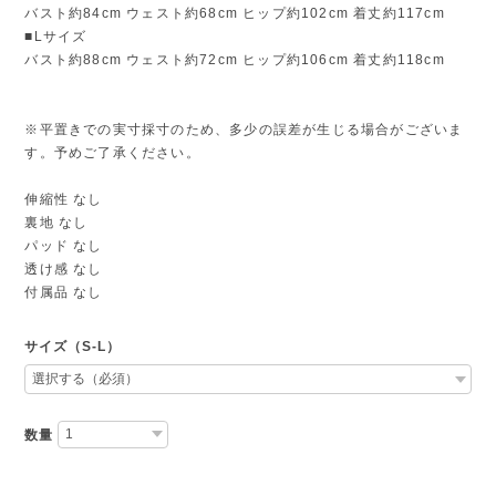
バスト約84cm ウェスト約68cm ヒップ約102cm 着丈約117cm
■Lサイズ
バスト約88cm ウェスト約72cm ヒップ約106cm 着丈約118cm
※平置きでの実寸採寸のため、多少の誤差が生じる場合がございま
す。予めご了承ください。
伸縮性 なし
裏地 なし
パッド なし
透け感 なし
付属品 なし
サイズ（S-L）
数量