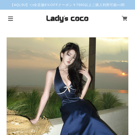
【AQL9U】👈全店舗8％OFFクーポン￥7980以上ご購入利用可能<<💌