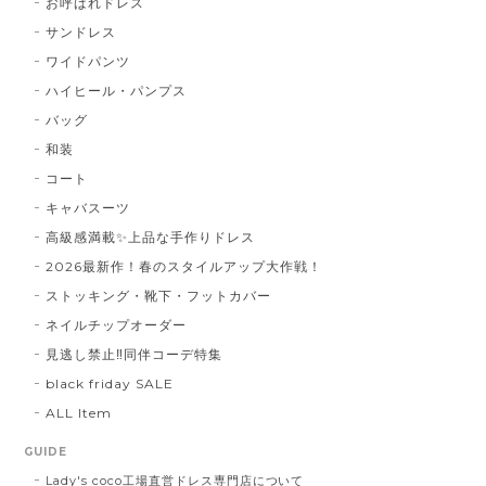
お呼ばれドレス
サンドレス
ワイドパンツ
ハイヒール・パンプス
バッグ
和装
コート
キャバスーツ
高級感満載✨上品な手作りドレス
2026最新作！春のスタイルアップ大作戦！
ストッキング・靴下・フットカバー
ネイルチップオーダー
見逃し禁止‼同伴コーデ特集
black friday SALE
ALL Item
GUIDE
Lady's coco工場直営ドレス専門店について