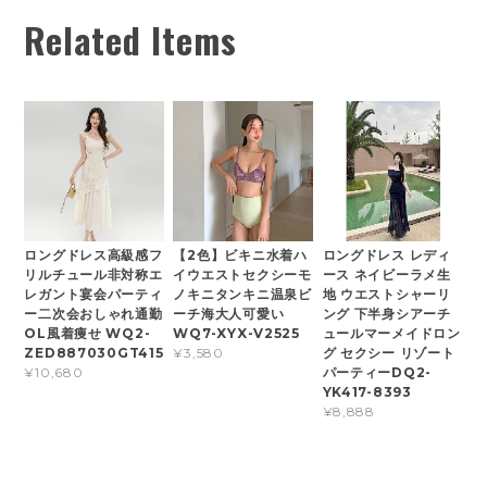
Related Items
ロングドレス高級感フ
【2色】ビキニ水着ハ
ロングドレス レディ
リルチュール非対称エ
イウエストセクシーモ
ース ネイビーラメ生
レガント宴会パーティ
ノキニタンキニ温泉ビ
地 ウエストシャーリ
ー二次会おしゃれ通勤
ーチ海大人可愛い
ング 下半身シアーチ
OL風着痩せ WQ2-
WQ7-XYX-V2525
ュールマーメイドロン
ZED887030GT415
グ セクシー リゾート
¥3,580
パーティーDQ2-
¥10,680
YK417-8393
¥8,888