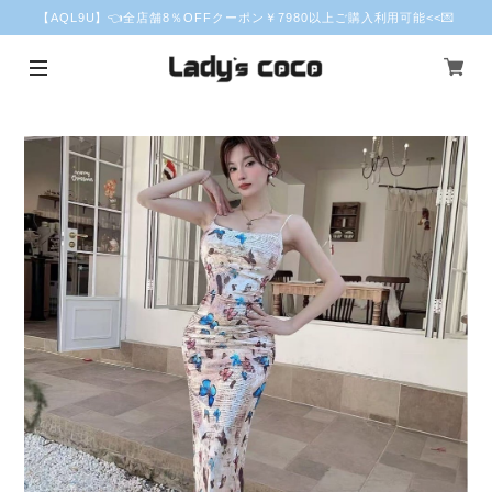
【AQL9U】👈全店舗8％OFFクーポン￥7980以上ご購入利用可能<<💌