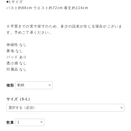
■Lサイズ
バスト約88cm ウエスト約72cm 着丈約114cm
※平置きでの実寸採寸のため、多少の誤差が生じる場合がございま
す。予めご了承ください。
伸縮性 なし
裏地 なし
パッド あり
透け感 なし
付属品 なし
種類
サイズ（S-L）
数量