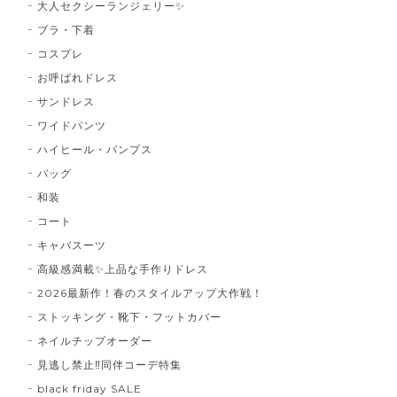
大人セクシーランジェリー✨
ブラ・下着
コスプレ
お呼ばれドレス
サンドレス
ワイドパンツ
ハイヒール・パンプス
バッグ
和装
コート
キャバスーツ
高級感満載✨上品な手作りドレス
2026最新作！春のスタイルアップ大作戦！
ストッキング・靴下・フットカバー
ネイルチップオーダー
見逃し禁止‼同伴コーデ特集
black friday SALE