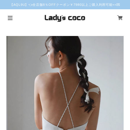
【AQL9U】👈全店舗8％OFFクーポン￥7980以上ご購入利用可能<<💌