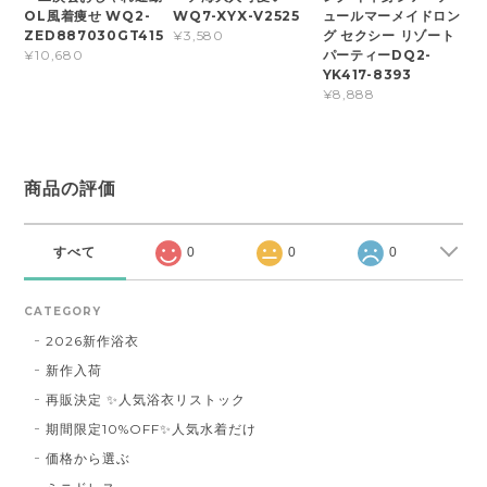
OL風着痩せ WQ2-
WQ7-XYX-V2525
ュールマーメイドロン
ZED887030GT415
グ セクシー リゾート
¥3,580
パーティーDQ2-
¥10,680
YK417-8393
¥8,888
商品の評価
すべて
0
0
0
CATEGORY
2026新作浴衣
新作入荷
再販決定 ✨人気浴衣リストック
期間限定10%OFF✨人気水着だけ
価格から選ぶ