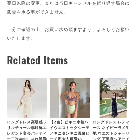
翌日以降の変更、または当日キャンセルを繰り返す場合は
変更を承る事ができません。
十分ご確認の上、お買い求め頂ますよう、よろしくお願い
いたします。
Related Items
ロングドレス高級感フ
【2色】ビキニ水着ハ
ロングドレス レディ
リルチュール非対称エ
イウエストセクシーモ
ース ネイビーラメ生
レガント宴会パーティ
ノキニタンキニ温泉ビ
地 ウエストシャーリ
ー二次会おしゃれ通勤
ーチ海大人可愛い
ング 下半身シアーチ