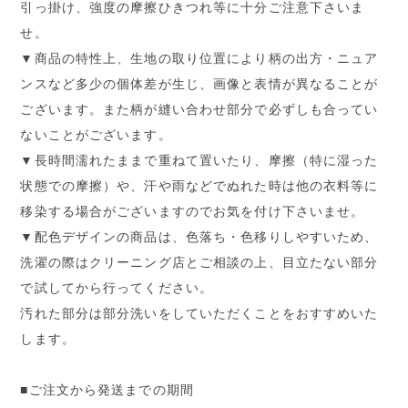
引っ掛け、強度の摩擦ひきつれ等に十分ご注意下さいま
せ。
▼商品の特性上、生地の取り位置により柄の出方・ニュア
ンスなど多少の個体差が生じ、画像と表情が異なることが
ございます。また柄が縫い合わせ部分で必ずしも合ってい
ないことがございます。
▼長時間濡れたままで重ねて置いたり、摩擦（特に湿った
状態での摩擦）や、汗や雨などでぬれた時は他の衣料等に
移染する場合がございますのでお気を付け下さいませ。
▼配色デザインの商品は、色落ち・色移りしやすいため、
洗濯の際はクリーニング店とご相談の上、目立たない部分
で試してから行ってください。
汚れた部分は部分洗いをしていただくことをおすすめいた
します。
■ご注文から発送までの期間