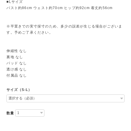
■Lサイズ
バスト約86cm ウェスト約70cm ヒップ約92cm 着丈約56cm
※平置きでの実寸採寸のため、多少の誤差が生じる場合がございま
す。予めご了承ください。
伸縮性 なし
裏地 なし
パッド なし
透け感 なし
付属品 なし
サイズ（S-L）
数量