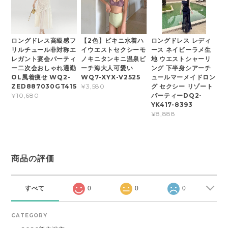
ロングドレス高級感フ
【2色】ビキニ水着ハ
ロングドレス レディ
リルチュール非対称エ
イウエストセクシーモ
ース ネイビーラメ生
レガント宴会パーティ
ノキニタンキニ温泉ビ
地 ウエストシャーリ
ー二次会おしゃれ通勤
ーチ海大人可愛い
ング 下半身シアーチ
OL風着痩せ WQ2-
WQ7-XYX-V2525
ュールマーメイドロン
ZED887030GT415
グ セクシー リゾート
¥3,580
パーティーDQ2-
¥10,680
YK417-8393
¥8,888
商品の評価
すべて
0
0
0
CATEGORY