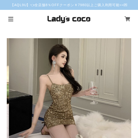
【AQL9U】👈全店舗8％OFFクーポン￥7980以上ご購入利用可能<<💌