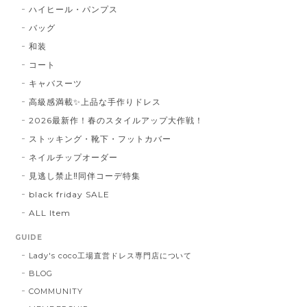
ハイヒール・パンプス
バッグ
和装
コート
キャバスーツ
高級感満載✨上品な手作りドレス
2026最新作！春のスタイルアップ大作戦！
ストッキング・靴下・フットカバー
ネイルチップオーダー
見逃し禁止‼同伴コーデ特集
black friday SALE
ALL Item
GUIDE
Lady's coco工場直営ドレス専門店について
BLOG
COMMUNITY