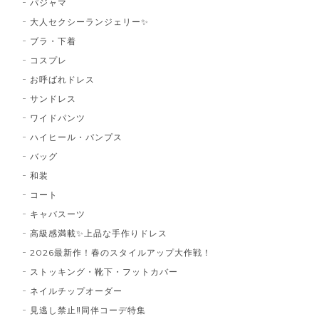
パジャマ
大人セクシーランジェリー✨
ブラ・下着
コスプレ
お呼ばれドレス
サンドレス
ワイドパンツ
ハイヒール・パンプス
バッグ
和装
コート
キャバスーツ
高級感満載✨上品な手作りドレス
2026最新作！春のスタイルアップ大作戦！
ストッキング・靴下・フットカバー
ネイルチップオーダー
見逃し禁止‼同伴コーデ特集