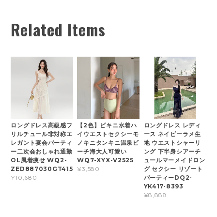
Related Items
ロングドレス高級感フ
【2色】ビキニ水着ハ
ロングドレス レディ
リルチュール非対称エ
イウエストセクシーモ
ース ネイビーラメ生
レガント宴会パーティ
ノキニタンキニ温泉ビ
地 ウエストシャーリ
ー二次会おしゃれ通勤
ーチ海大人可愛い
ング 下半身シアーチ
OL風着痩せ WQ2-
WQ7-XYX-V2525
ュールマーメイドロン
ZED887030GT415
グ セクシー リゾート
¥3,580
パーティーDQ2-
¥10,680
YK417-8393
¥8,888