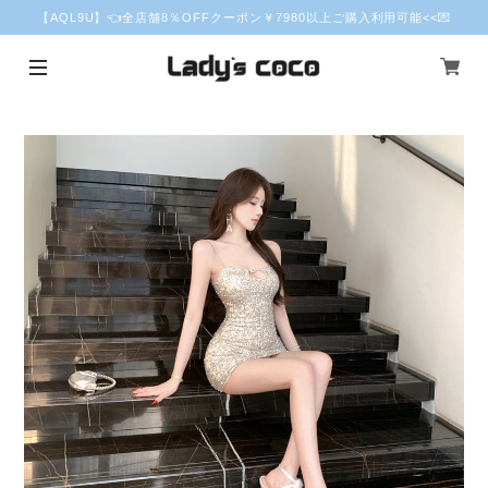
【AQL9U】👈全店舗8％OFFクーポン￥7980以上ご購入利用可能<<💌