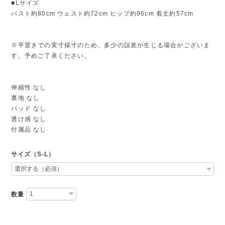
■Lサイズ
バスト約80cm ウェスト約72cm ヒップ約96cm 着丈約57cm
※平置きでの実寸採寸のため、多少の誤差が生じる場合がございま
す。予めご了承ください。
伸縮性 なし
裏地 なし
パッド なし
透け感 なし
付属品 なし
サイズ（S-L）
数量