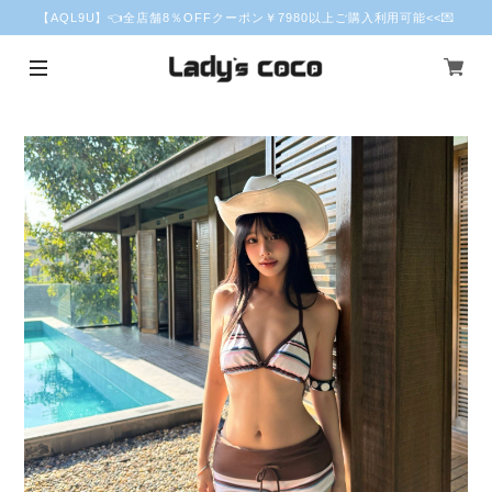
【AQL9U】👈全店舗8％OFFクーポン￥7980以上ご購入利用可能<<💌