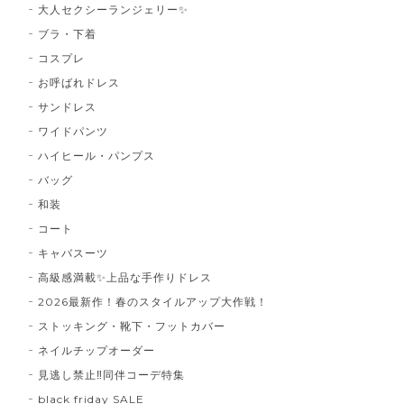
大人セクシーランジェリー✨
ブラ・下着
コスプレ
お呼ばれドレス
サンドレス
ワイドパンツ
ハイヒール・パンプス
バッグ
和装
コート
キャバスーツ
高級感満載✨上品な手作りドレス
2026最新作！春のスタイルアップ大作戦！
ストッキング・靴下・フットカバー
ネイルチップオーダー
見逃し禁止‼同伴コーデ特集
black friday SALE