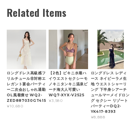
Related Items
ロングドレス高級感フ
【2色】ビキニ水着ハ
ロングドレス レディ
リルチュール非対称エ
イウエストセクシーモ
ース ネイビーラメ生
レガント宴会パーティ
ノキニタンキニ温泉ビ
地 ウエストシャーリ
ー二次会おしゃれ通勤
ーチ海大人可愛い
ング 下半身シアーチ
OL風着痩せ WQ2-
WQ7-XYX-V2525
ュールマーメイドロン
ZED887030GT415
グ セクシー リゾート
¥3,580
パーティーDQ2-
¥10,680
YK417-8393
¥8,888