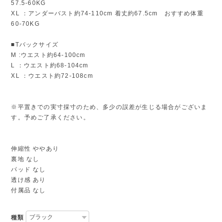
57.5-60KG
XL ：アンダーバスト約74-110cm 着丈約67.5cm おすすめ体重
60-70KG
■Tバックサイズ
M :ウエスト約64-100cm
L ：ウエスト約68-104cm
XL ：ウエスト約72-108cm
※平置きでの実寸採寸のため、多少の誤差が生じる場合がございま
す。予めご了承ください。
伸縮性 ややあり
裏地 なし
パッド なし
透け感 あり
付属品 なし
種類