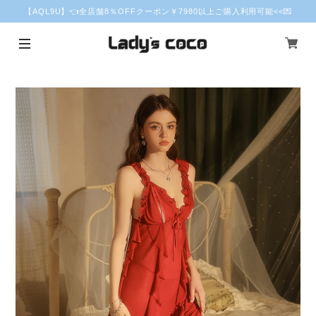
【AQL9U】👈全店舗8％OFFクーポン￥7980以上ご購入利用可能<<💌