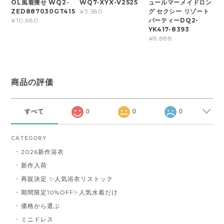
OL風着痩せ WQ2-
WQ7-XYX-V2525
ュールマーメイドロン
ZED887030GT415
グ セクシー リゾート
¥3,580
パーティーDQ2-
¥10,680
YK417-8393
¥8,888
商品の評価
すべて
0
0
0
CATEGORY
2026新作浴衣
新作入荷
再販決定 ✨人気浴衣リストック
期間限定10%OFF✨人気水着だけ
価格から選ぶ
ミニドレス