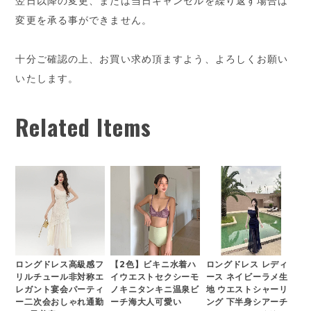
翌日以降の変更、または当日キャンセルを繰り返す場合は
変更を承る事ができません。
十分ご確認の上、お買い求め頂ますよう、よろしくお願い
いたします。
Related Items
ロングドレス高級感フ
【2色】ビキニ水着ハ
ロングドレス レディ
リルチュール非対称エ
イウエストセクシーモ
ース ネイビーラメ生
レガント宴会パーティ
ノキニタンキニ温泉ビ
地 ウエストシャーリ
ー二次会おしゃれ通勤
ーチ海大人可愛い
ング 下半身シアーチ