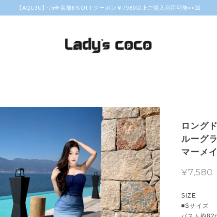
【AQL9U】👈全店舗8％OFFクーポン￥7980以上ご購入利用可能<<💌
ロングド
ルーグラ
マーメイド
¥7,580
SIZE
■Sサイズ
バスト約82