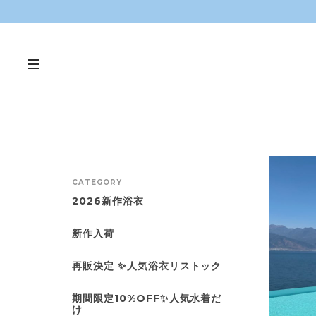
CATEGORY
2026新作浴衣
新作入荷
再販決定 ✨人気浴衣リストック
期間限定10%OFF✨人気水着だ
け