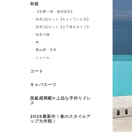
和装
【在庫一掃・激安浴衣】
浴衣3点セット【キャミワンピ式】
浴衣3点セット【上下巻きタイプ】
浴衣小物
袴
重ね襟・半衿
ショール
コート
キャバスーツ
高級感満載✨上品な手作りドレ
ス
2026最新作！春のスタイルア
ップ大作戦！