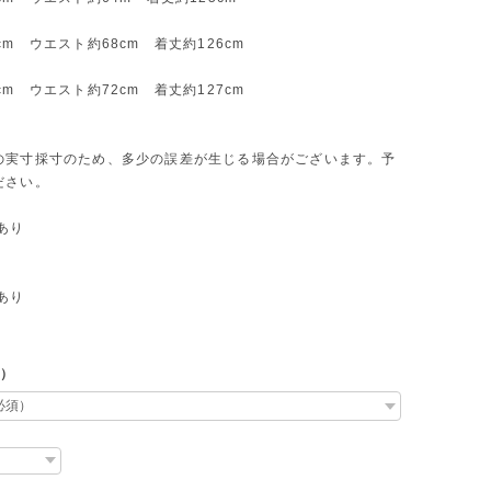
cm ウエスト約68cm 着丈約126cm
cm ウエスト約72cm 着丈約127cm
の実寸採寸のため、多少の誤差が生じる場合がございます。予
ださい。
あり
あり
L）