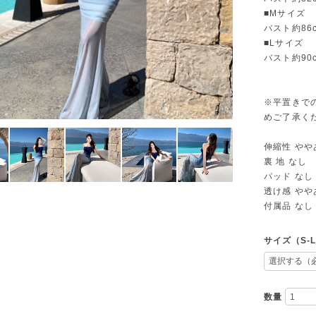
■Mサイズ
バスト約86
■Lサイズ
バスト約90
※平置きで
めご了承く
伸縮性 やや
裏 地 なし
パッド なし
透け感 やや
付属品 なし
サイズ（S-
数量