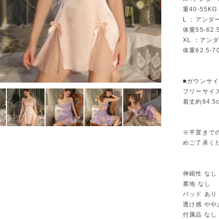
重40-55KG
L ：アンダ
体重55-62.
XL ：アン
体重62.5-7
■ガウンサ
フリーサイ
着丈約84.5
※平置きで
めご了承く
伸縮性 なし
裏地 なし
パッド あり
透け感 やや
付属品 なし