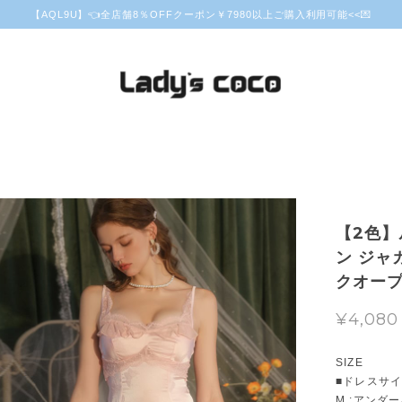
【AQL9U】👈全店舗8％OFFクーポン￥7980以上ご購入利用可能<<💌
【2色】
ン ジャ
クオープン
¥4,080
SIZE
■ドレスサ
M :アンダ