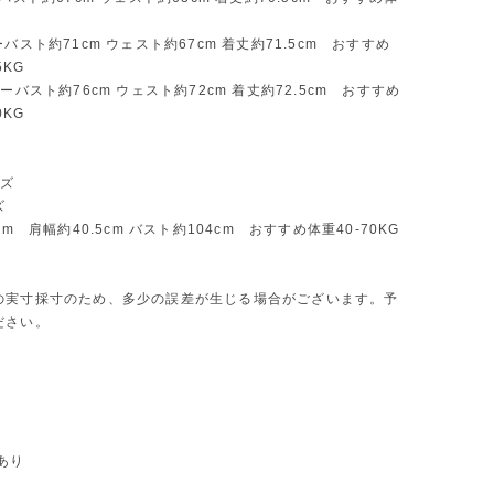
ーバスト約71cm ウェスト約67cm 着丈約71.5cm おすすめ
5KG
ダーバスト約76cm ウェスト約72cm 着丈約72.5cm おすすめ
0KG
イズ
ズ
cm 肩幅約40.5cm バスト約104cm おすすめ体重40-70KG
の実寸採寸のため、多少の誤差が生じる場合がございます。予
ださい。
あり