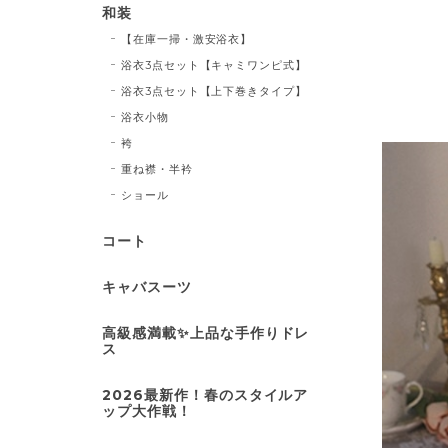
和装
【在庫一掃・激安浴衣】
浴衣3点セット【キャミワンピ式】
浴衣3点セット【上下巻きタイプ】
浴衣小物
袴
重ね襟・半衿
ショール
コート
キャバスーツ
高級感満載✨上品な手作りドレ
ス
2026最新作！春のスタイルア
ップ大作戦！