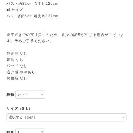
バスト約82cm 着丈約126cm
■Lサイズ
バスト約86cm 着丈約127cm
※平置きでの実寸採寸のため、多少の誤差が生じる場合がございま
す。予めご了承ください。
伸縮性 なし
裏地 なし
パッド なし
透け感 ややあり
付属品 なし
種類
サイズ（S-L）
数量