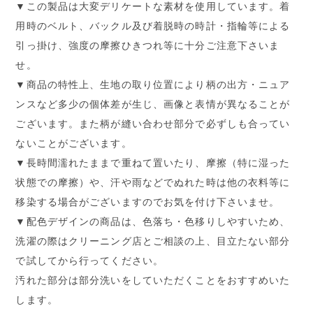
▼この製品は大変デリケートな素材を使用しています。着
用時のベルト、バックル及び着脱時の時計・指輪等による
引っ掛け、強度の摩擦ひきつれ等に十分ご注意下さいま
せ。
▼商品の特性上、生地の取り位置により柄の出方・ニュア
ンスなど多少の個体差が生じ、画像と表情が異なることが
ございます。また柄が縫い合わせ部分で必ずしも合ってい
ないことがございます。
▼長時間濡れたままで重ねて置いたり、摩擦（特に湿った
状態での摩擦）や、汗や雨などでぬれた時は他の衣料等に
移染する場合がございますのでお気を付け下さいませ。
▼配色デザインの商品は、色落ち・色移りしやすいため、
洗濯の際はクリーニング店とご相談の上、目立たない部分
で試してから行ってください。
汚れた部分は部分洗いをしていただくことをおすすめいた
します。