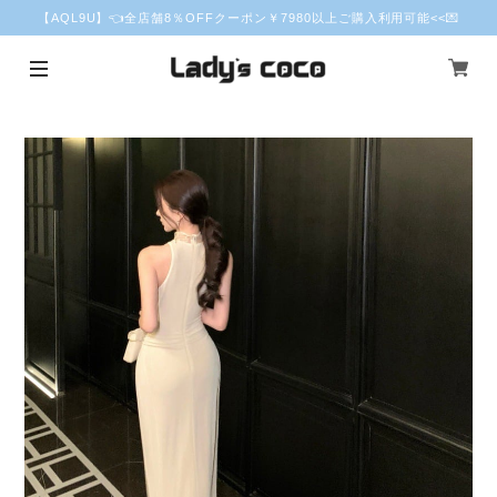
【AQL9U】👈全店舗8％OFFクーポン￥7980以上ご購入利用可能<<💌