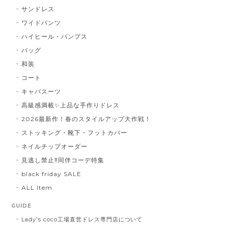
サンドレス
ワイドパンツ
ハイヒール・パンプス
バッグ
和装
コート
キャバスーツ
高級感満載✨上品な手作りドレス
2026最新作！春のスタイルアップ大作戦！
ストッキング・靴下・フットカバー
ネイルチップオーダー
見逃し禁止‼同伴コーデ特集
black friday SALE
ALL Item
GUIDE
Lady's coco工場直営ドレス専門店について