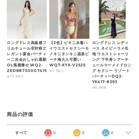
ロングドレス高級感フ
【2色】ビキニ水着ハ
ロングドレス レディ
リルチュール非対称エ
イウエストセクシーモ
ース ネイビーラメ生
レガント宴会パーティ
ノキニタンキニ温泉ビ
地 ウエストシャーリ
ー二次会おしゃれ通勤
ーチ海大人可愛い
ング 下半身シアーチ
OL風着痩せ WQ2-
WQ7-XYX-V2525
ュールマーメイドロン
ZED887030GT415
グ セクシー リゾート
¥3,580
パーティーDQ2-
¥10,680
YK417-8393
¥8,888
商品の評価
すべて
0
0
0