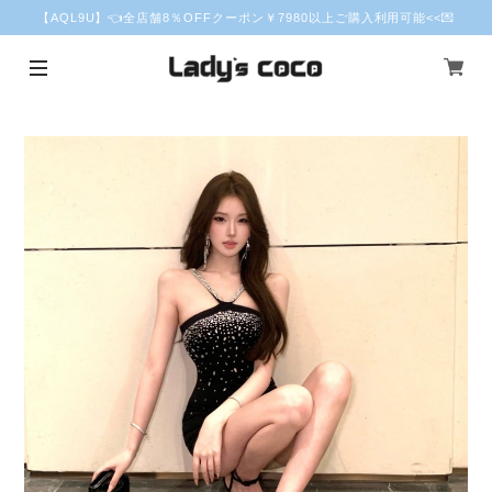
【AQL9U】👈全店舗8％OFFクーポン￥7980以上ご購入利用可能<<💌