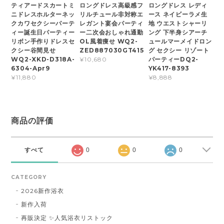
ティアードスカートミ
ロングドレス高級感フ
ロングドレス レディ
ニドレスホルターネッ
リルチュール非対称エ
ース ネイビーラメ生
クカワセクシーパーテ
レガント宴会パーティ
地 ウエストシャーリ
ィー誕生日パーティー
ー二次会おしゃれ通勤
ング 下半身シアーチ
リボン手作りドレスセ
OL風着痩せ WQ2-
ュールマーメイドロン
クシー谷間見せ
ZED887030GT415
グ セクシー リゾート
WQ2-XKD-D318A-
パーティーDQ2-
¥10,680
6304-Apr9
YK417-8393
¥11,880
¥8,888
商品の評価
すべて
0
0
0
CATEGORY
2026新作浴衣
新作入荷
再販決定 ✨人気浴衣リストック