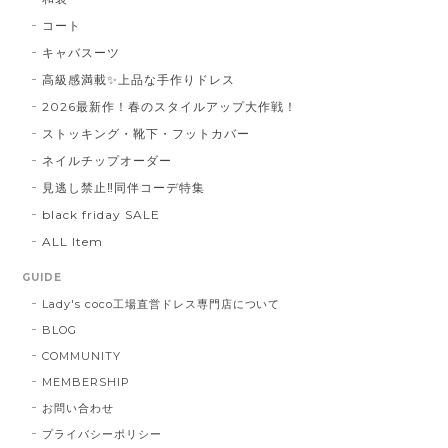
コート
キャバスーツ
高級感満載✨上品な手作りドレス
2026最新作！春のスタイルアップ大作戦！
ストッキング・靴下・フットカバー
ネイルチップオーダー
見逃し禁止‼同伴コーデ特集
black friday SALE
ALL Item
GUIDE
Lady's coco工場直営ドレス専門店について
BLOG
COMMUNITY
MEMBERSHIP
お問い合わせ
プライバシーポリシー