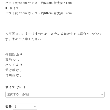
バスト約68cm ウェスト約64cm 着丈約61cm
■Lサイズ
バスト約72cm ウェスト約68cm 着丈約62cm
※平置きでの実寸採寸のため、多少の誤差が生じる場合がございま
す。予めご了承ください。
伸縮性 あり
裏地 なし
パッド あり
透け感 なし
付属品 なし
サイズ（S-L）
数量