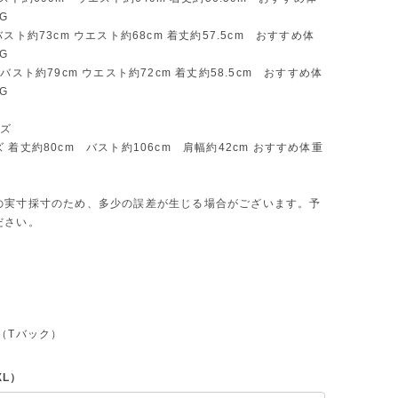
KG
バスト約73cm ウエスト約68cm 着丈約57.5cm おすすめ体
KG
プバスト約79cm ウエスト約72cm 着丈約58.5cm おすすめ体
KG
イズ
 着丈約80cm バスト約106cm 肩幅約42cm おすすめ体重
の実寸採寸のため、多少の誤差が生じる場合がございます。予
ださい。
（Tバック）
XL）