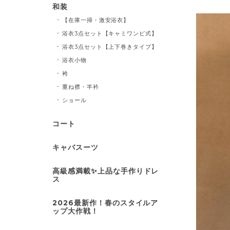
和装
【在庫一掃・激安浴衣】
浴衣3点セット【キャミワンピ式】
浴衣3点セット【上下巻きタイプ】
浴衣小物
袴
重ね襟・半衿
ショール
コート
キャバスーツ
高級感満載✨上品な手作りドレ
ス
2026最新作！春のスタイルア
ップ大作戦！