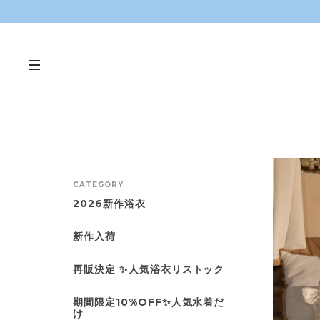
CATEGORY
2026新作浴衣
新作入荷
再販決定 ✨人気浴衣リストック
期間限定10%OFF✨人気水着だ
け