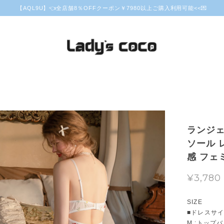
【AQL9U】👈全店舗8％OFFクーポン￥7980以上ご購入利用可能<<💌
ランジェ
ソール 
感 フェ
¥3,780
SIZE
■ドレスサ
M :トップ