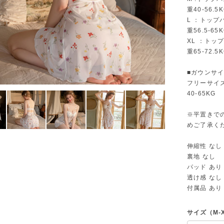
重40-56.5
L ：トップ
重56.5-65
XL ：トッ
重65-72.5
■ガウンサ
フリーサイズ
40-65KG
※平置きで
めご了承く
伸縮性 なし
裏地 なし
パッド あり
透け感 なし
付属品 あり
サイズ（M-