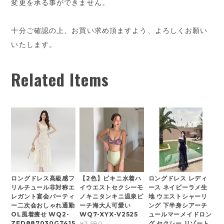
変更を承る事ができません。
十分ご確認の上、お買い求め頂ますよう、よろしくお願い
いたします。
Related Items
ロングドレス高級感フ
【2色】ビキニ水着ハ
ロングドレス レディ
リルチュール非対称エ
イウエストセクシーモ
ース ネイビーラメ生
レガント宴会パーティ
ノキニタンキニ温泉ビ
地 ウエストシャーリ
ー二次会おしゃれ通勤
ーチ海大人可愛い
ング 下半身シアーチ
OL風着痩せ WQ2-
WQ7-XYX-V2525
ュールマーメイドロン
ZED887030GT415
グ セクシー リゾート
¥3,580