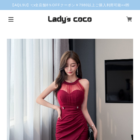
【AQL9U】👈全店舗8％OFFクーポン￥7980以上ご購入利用可能<<💌