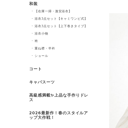
和装
【在庫一掃・激安浴衣】
浴衣3点セット【キャミワンピ式】
浴衣3点セット【上下巻きタイプ】
浴衣小物
袴
重ね襟・半衿
ショール
コート
キャバスーツ
高級感満載✨上品な手作りドレ
ス
2026最新作！春のスタイルア
ップ大作戦！