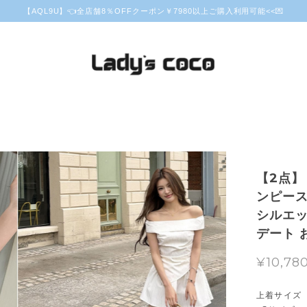
【AQL9U】👈全店舗8％OFFクーポン￥7980以上ご購入利用可能<<💌
【2点】
ンピース
シルエッ
デート 
¥10,78
上着サイズ