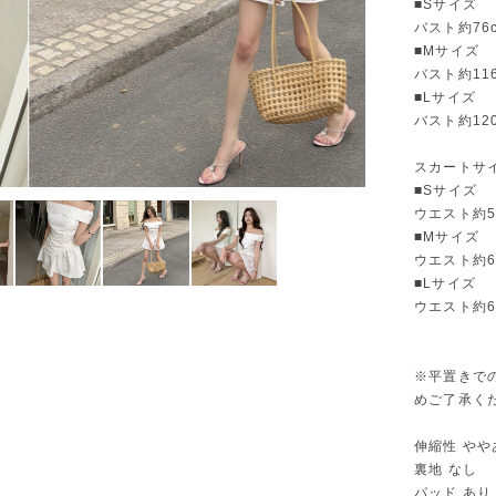
■Sサイズ
バスト約76
■Mサイズ
バスト約116
■Lサイズ
バスト約120
スカートサ
■Sサイズ
ウエスト約5
■Mサイズ
ウエスト約60
■Lサイズ
ウエスト約64
※平置きで
めご了承く
伸縮性 やや
裏地 なし
パッド あり