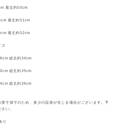
cm 着丈約50cm
cm 着丈約51cm
cm 着丈約52cm
イズ
6cm 総丈約34cm
cm 総丈約35cm
cm 総丈約36cm
の実寸採寸のため、多少の誤差が生じる場合がございます。予
ださい。
あり