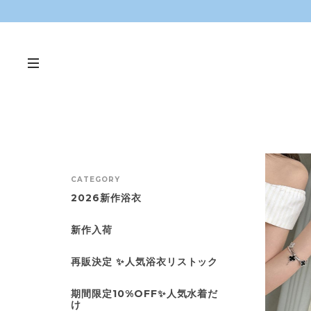
CATEGORY
2026新作浴衣
新作入荷
再販決定 ✨人気浴衣リストック
期間限定10%OFF✨人気水着だ
け