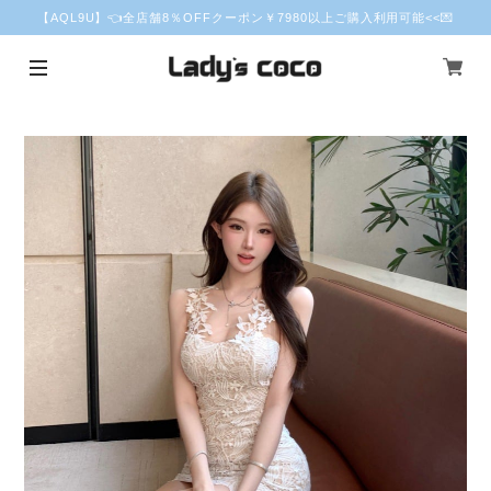
【AQL9U】👈全店舗8％OFFクーポン￥7980以上ご購入利用可能<<💌