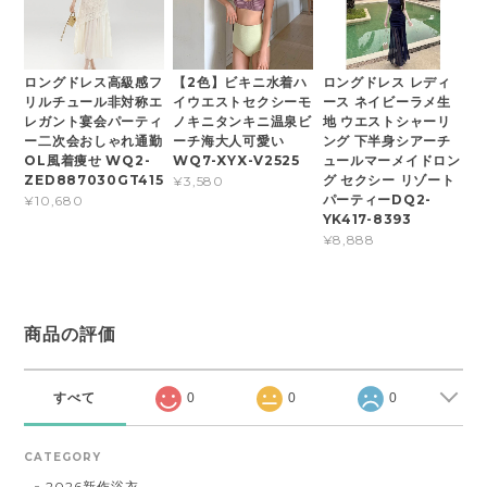
ロングドレス高級感フ
【2色】ビキニ水着ハ
ロングドレス レディ
リルチュール非対称エ
イウエストセクシーモ
ース ネイビーラメ生
レガント宴会パーティ
ノキニタンキニ温泉ビ
地 ウエストシャーリ
ー二次会おしゃれ通勤
ーチ海大人可愛い
ング 下半身シアーチ
OL風着痩せ WQ2-
WQ7-XYX-V2525
ュールマーメイドロン
ZED887030GT415
グ セクシー リゾート
¥3,580
パーティーDQ2-
¥10,680
YK417-8393
¥8,888
商品の評価
すべて
0
0
0
CATEGORY
2026新作浴衣