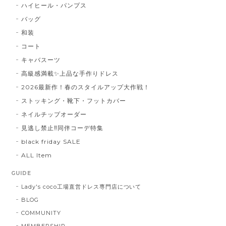
ハイヒール・パンプス
バッグ
和装
コート
キャバスーツ
高級感満載✨上品な手作りドレス
2026最新作！春のスタイルアップ大作戦！
ストッキング・靴下・フットカバー
ネイルチップオーダー
見逃し禁止‼同伴コーデ特集
black friday SALE
ALL Item
GUIDE
Lady's coco工場直営ドレス専門店について
BLOG
COMMUNITY
MEMBERSHIP