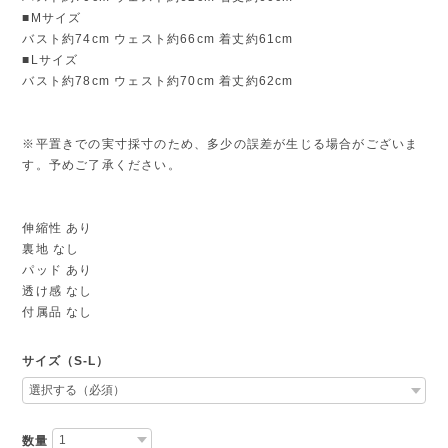
■Mサイズ
バスト約74cm ウェスト約66cm 着丈約61cm
■Lサイズ
バスト約78cm ウェスト約70cm 着丈約62cm
※平置きでの実寸採寸のため、多少の誤差が生じる場合がございま
す。予めご了承ください。
伸縮性 あり
裏地 なし
パッド あり
透け感 なし
付属品 なし
サイズ（S-L）
数量