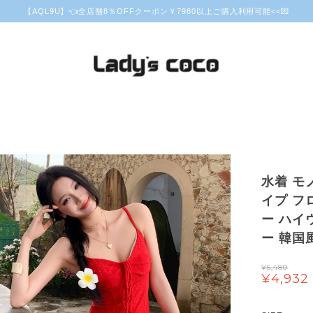
【AQL9U】👈全店舗8％OFFクーポン￥7980以上ご購入利用可能<<💌
水着 モ
イプ フ
ー ハイ
ー 韓国風
¥5,480
¥4,932