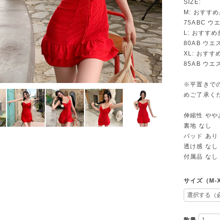
SIZE:
M: おすすめ
75ABC ウエ
L: おすすめ
80AB ウエス
XL: おすすめ
85AB ウエス
※平置きで
めご了承く
伸縮性 やや
裏地 なし
パッド あり
透け感 なし
付属品 なし
サイズ（M-