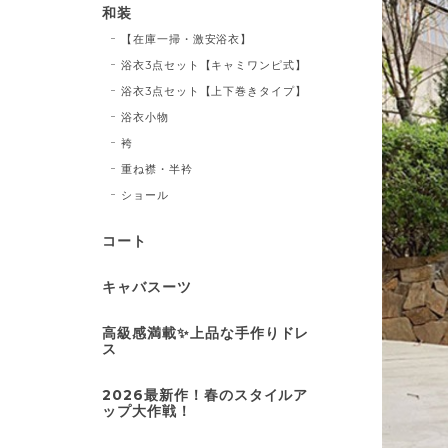
和装
【在庫一掃・激安浴衣】
浴衣3点セット【キャミワンピ式】
浴衣3点セット【上下巻きタイプ】
浴衣小物
袴
重ね襟・半衿
ショール
コート
キャバスーツ
高級感満載✨上品な手作りドレ
ス
2026最新作！春のスタイルア
ップ大作戦！