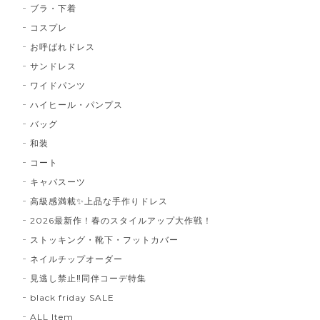
ブラ・下着
コスプレ
お呼ばれドレス
サンドレス
ワイドパンツ
ハイヒール・パンプス
バッグ
和装
コート
キャバスーツ
高級感満載✨上品な手作りドレス
2026最新作！春のスタイルアップ大作戦！
ストッキング・靴下・フットカバー
ネイルチップオーダー
見逃し禁止‼同伴コーデ特集
black friday SALE
ALL Item