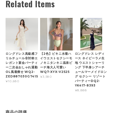
Related Items
ロングドレス高級感フ
【2色】ビキニ水着ハ
ロングドレス レディ
リルチュール非対称エ
イウエストセクシーモ
ース ネイビーラメ生
レガント宴会パーティ
ノキニタンキニ温泉ビ
地 ウエストシャーリ
ー二次会おしゃれ通勤
ーチ海大人可愛い
ング 下半身シアーチ
OL風着痩せ WQ2-
WQ7-XYX-V2525
ュールマーメイドロン
ZED887030GT415
グ セクシー リゾート
¥3,580
パーティーDQ2-
¥10,680
YK417-8393
¥8,888
商品の評価