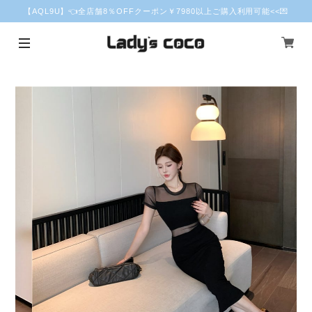
【AQL9U】👈全店舗8％OFFクーポン￥7980以上ご購入利用可能<<💌