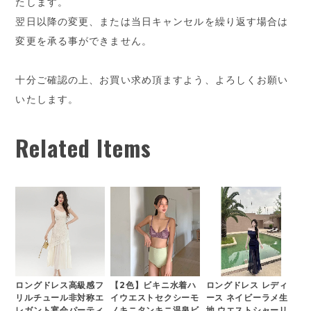
たします。
翌日以降の変更、または当日キャンセルを繰り返す場合は
変更を承る事ができません。
十分ご確認の上、お買い求め頂ますよう、よろしくお願い
いたします。
Related Items
ロングドレス高級感フ
【2色】ビキニ水着ハ
ロングドレス レディ
リルチュール非対称エ
イウエストセクシーモ
ース ネイビーラメ生
レガント宴会パーティ
ノキニタンキニ温泉ビ
地 ウエストシャーリ