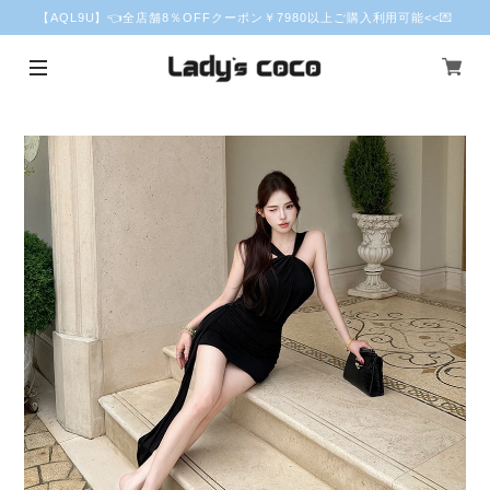
【AQL9U】👈全店舗8％OFFクーポン￥7980以上ご購入利用可能<<💌