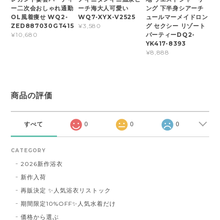
ー二次会おしゃれ通勤
ーチ海大人可愛い
ング 下半身シアーチ
OL風着痩せ WQ2-
WQ7-XYX-V2525
ュールマーメイドロン
ZED887030GT415
グ セクシー リゾート
¥3,580
パーティーDQ2-
¥10,680
YK417-8393
¥8,888
商品の評価
すべて
0
0
0
CATEGORY
2026新作浴衣
新作入荷
再販決定 ✨人気浴衣リストック
期間限定10%OFF✨人気水着だけ
価格から選ぶ