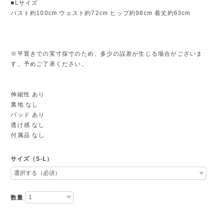
■Lサイズ
バスト約100cm ウェスト約72cm ヒップ約98cm 着丈約63cm
※平置きでの実寸採寸のため、多少の誤差が生じる場合がございま
す。予めご了承ください。
伸縮性 あり
裏地 なし
パッド あり
透け感 なし
付属品 なし
サイズ（S-L）
数量