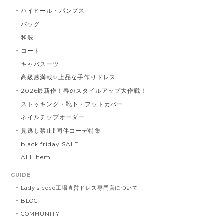
ハイヒール・パンプス
バッグ
和装
コート
キャバスーツ
高級感満載✨上品な手作りドレス
2026最新作！春のスタイルアップ大作戦！
ストッキング・靴下・フットカバー
ネイルチップオーダー
見逃し禁止‼同伴コーデ特集
black friday SALE
ALL Item
GUIDE
Lady's coco工場直営ドレス専門店について
BLOG
COMMUNITY