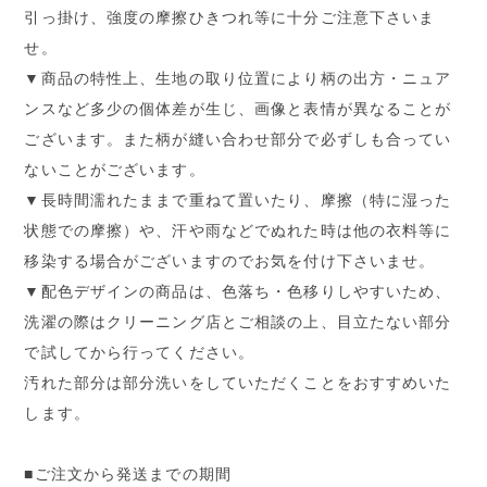
引っ掛け、強度の摩擦ひきつれ等に十分ご注意下さいま
せ。
▼商品の特性上、生地の取り位置により柄の出方・ニュア
ンスなど多少の個体差が生じ、画像と表情が異なることが
ございます。また柄が縫い合わせ部分で必ずしも合ってい
ないことがございます。
▼長時間濡れたままで重ねて置いたり、摩擦（特に湿った
状態での摩擦）や、汗や雨などでぬれた時は他の衣料等に
移染する場合がございますのでお気を付け下さいませ。
▼配色デザインの商品は、色落ち・色移りしやすいため、
洗濯の際はクリーニング店とご相談の上、目立たない部分
で試してから行ってください。
汚れた部分は部分洗いをしていただくことをおすすめいた
します。
■ご注文から発送までの期間