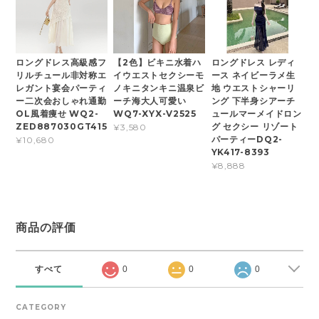
ロングドレス高級感フ
【2色】ビキニ水着ハ
ロングドレス レディ
リルチュール非対称エ
イウエストセクシーモ
ース ネイビーラメ生
レガント宴会パーティ
ノキニタンキニ温泉ビ
地 ウエストシャーリ
ー二次会おしゃれ通勤
ーチ海大人可愛い
ング 下半身シアーチ
OL風着痩せ WQ2-
WQ7-XYX-V2525
ュールマーメイドロン
ZED887030GT415
グ セクシー リゾート
¥3,580
パーティーDQ2-
¥10,680
YK417-8393
¥8,888
商品の評価
すべて
0
0
0
CATEGORY