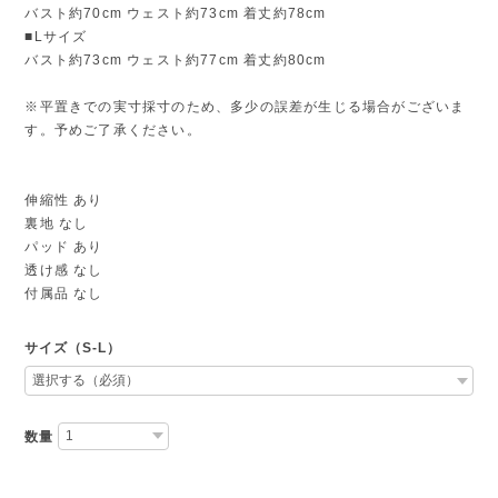
バスト約70cm ウェスト約73cm 着丈約78cm
■Lサイズ
バスト約73cm ウェスト約77cm 着丈約80cm
※平置きでの実寸採寸のため、多少の誤差が生じる場合がございま
す。予めご了承ください。
伸縮性 あり
裏地 なし
パッド あり
透け感 なし
付属品 なし
サイズ（S-L）
数量