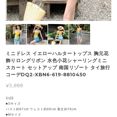
ミニドレス イエローハルタートップス 胸元花
飾りロングリボン 水色小花シャーリングミニ
スカート セットアップ 南国リゾート タイ旅行
コーデDQ2-XBN6-619-8810450
¥5,888
SIZE
■Sサイズ
バスト約67cm ウェスト約69cm 着丈約76cm
■Mサイズ