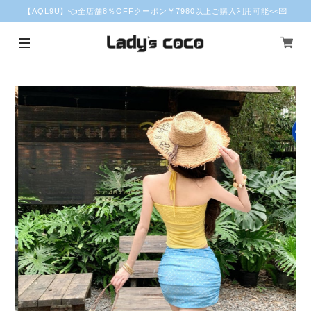
【AQL9U】👈全店舗8％OFFクーポン￥7980以上ご購入利用可能<<💌