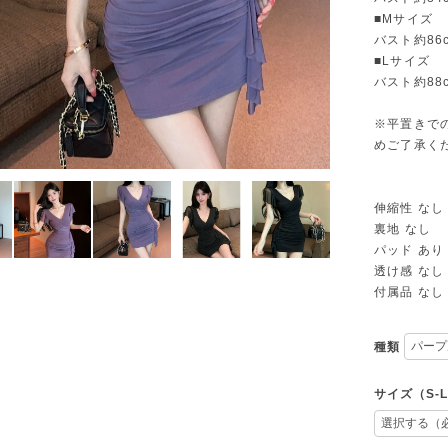
■Mサイズ
バスト約86c
■Lサイズ
バスト約88c
※平置きで
めご了承く
伸縮性 なし
裏地 なし
パッド あり
透け感 なし
付属品 なし
種類
サイズ（S-