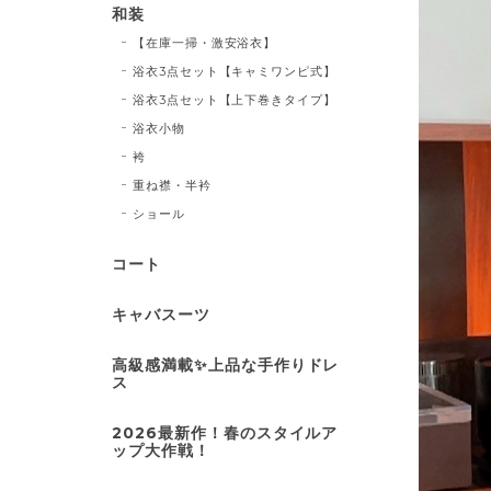
和装
【在庫一掃・激安浴衣】
浴衣3点セット【キャミワンピ式】
浴衣3点セット【上下巻きタイプ】
浴衣小物
袴
重ね襟・半衿
ショール
コート
キャバスーツ
高級感満載✨上品な手作りドレ
ス
2026最新作！春のスタイルア
ップ大作戦！