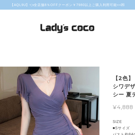
【AQL9U】👈全店舗8％OFFクーポン￥7980以上ご購入利用可能<<💌
【2色】
シワデザ
シー 夏
¥4,888
SIZE
■Sサイズ
バスト約84c