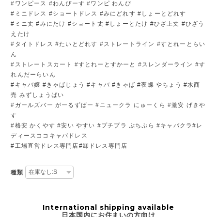
#ワンピース #わんぴーす #ワンピ わんぴ
#ミニドレス #ショートドレス #みにどれす #しょーとどれす
#ミニ丈 #みにたけ #ショート丈 #しょーとたけ #ひざ上丈 #ひざう
えたけ
#タイトドレス #たいとどれす #ストレートライン #すとれーとらい
ん
#ストレートスカート #すとれーとすかーと #スレンダーライン #す
れんだーらいん
#キャバ嬢 #きゃばじょう #キャバ #きゃば #夜蝶 やちょう #水商
売 みずしょうばい
#ガールズバー がーるずばー #ニュークラ にゅーくら #激安 げきや
す
#格安 かくやす #安い やすい #プチプラ ぷちぷら #キャバクラ#レ
ディースココキャバドレス
#工場直営ドレス専門店#卸ドレス専門店
種類
International shipping available
日本国内にお住まいの方向け