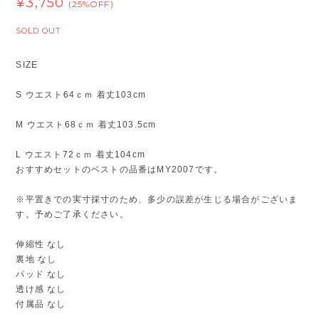
¥3,750
(25%OFF)
SOLD OUT
SIZE
S ウエスト64ｃｍ 着丈103cm
M ウエスト68ｃｍ 着丈103.5cm
L ウエスト72ｃｍ 着丈104cm
おすすめセットのベストの品番はMY2007です。
※平置きでの実寸採寸のため、多少の誤差が生じる場合がございま
す。予めご了承ください。
伸縮性 なし
裏地 なし
パッド なし
透け感 なし
付属品 なし