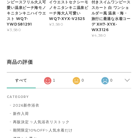
ンピースフリル大人可
イウエストセクシーモ
付きスイムワンピース
愛い温泉ビーチ海モノ
ノキニタンキニ温泉ビ
スカート 白 ワンショ
キニタンキニハイウエ
ーチ海大人可愛い
ルダー風 温泉・海・
スト WQ7-
WQ7-XYX-V2525
旅行に最適な水着コー
YWDS81291
デ XH7-XYX-
¥3,580
WX3126
¥3,580
¥4,380
商品の評価
すべて
1
0
0
CATEGORY
2026新作浴衣
新作入荷
再販決定 ✨人気浴衣リストック
期間限定10%OFF✨人気水着だけ