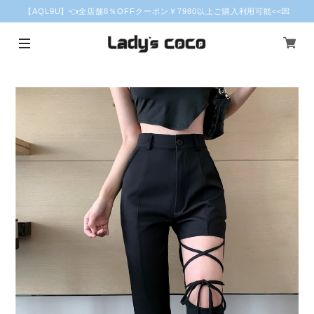
【AQL9U】👈全店舗8％OFFクーポン￥7980以上ご購入利用可能<<💌