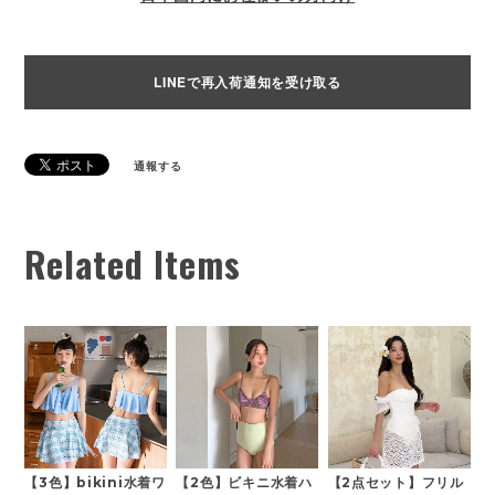
LINEで再入荷通知を受け取る
通報する
Related Items
【3色】bikini水着ワ
【2色】ビキニ水着ハ
【2点セット】フリル