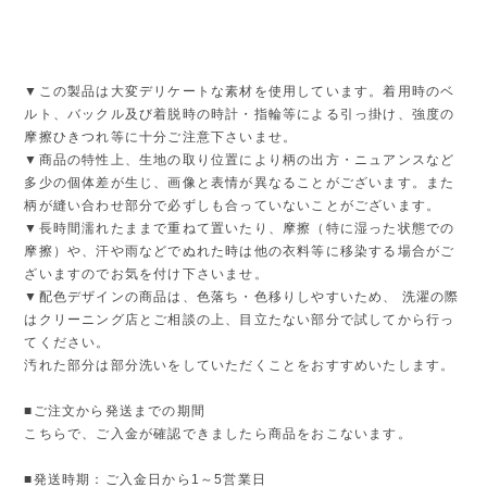
▼この製品は大変デリケートな素材を使用しています。着用時のベ
ルト、バックル及び着脱時の時計・指輪等による引っ掛け、強度の
摩擦ひきつれ等に十分ご注意下さいませ。
▼商品の特性上、生地の取り位置により柄の出方・ニュアンスなど
多少の個体差が生じ、画像と表情が異なることがございます。また
柄が縫い合わせ部分で必ずしも合っていないことがございます。
▼長時間濡れたままで重ねて置いたり、摩擦（特に湿った状態での
摩擦）や、汗や雨などでぬれた時は他の衣料等に移染する場合がご
ざいますのでお気を付け下さいませ。
▼配色デザインの商品は、色落ち・色移りしやすいため、 洗濯の際
はクリーニング店とご相談の上、目立たない部分で試してから行っ
てください。
汚れた部分は部分洗いをしていただくことをおすすめいたします。
■ご注文から発送までの期間
こちらで、ご入金が確認できましたら商品をおこないます。
■発送時期：ご入金日から1～5営業日