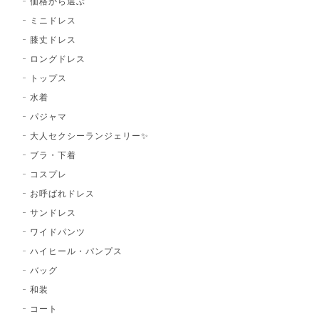
価格から選ぶ
ミニドレス
膝丈ドレス
ロングドレス
トップス
水着
パジャマ
大人セクシーランジェリー✨
ブラ・下着
コスプレ
お呼ばれドレス
サンドレス
ワイドパンツ
ハイヒール・パンプス
バッグ
和装
コート