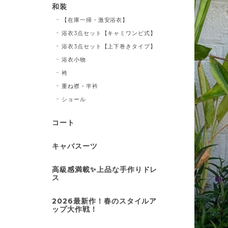
和装
【在庫一掃・激安浴衣】
浴衣3点セット【キャミワンピ式】
浴衣3点セット【上下巻きタイプ】
浴衣小物
袴
重ね襟・半衿
ショール
コート
キャバスーツ
高級感満載✨上品な手作りドレ
ス
2026最新作！春のスタイルア
ップ大作戦！