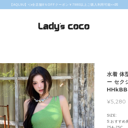
【AQL9U】👈全店舗8％OFFクーポン￥7980以上ご購入利用可能<<💌
水着 体
ー セクシ
HHkBB
¥5,280
SIZE:
S:おすすめ身
75A-75C