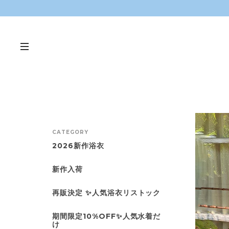
CATEGORY
2026新作浴衣
新作入荷
再販決定 ✨人気浴衣リストック
期間限定10%OFF✨人気水着だ
け