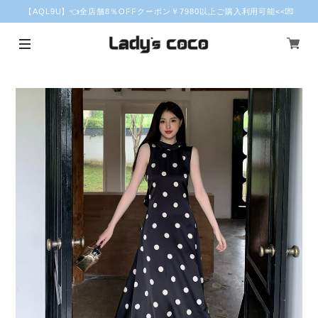
【AQL9U】👈全店舗8％OFFクーポン￥7980以上ご購入利用可能<<💌