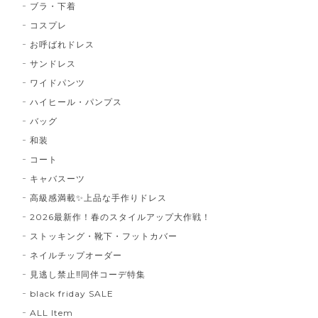
ブラ・下着
コスプレ
お呼ばれドレス
サンドレス
ワイドパンツ
ハイヒール・パンプス
バッグ
和装
コート
キャバスーツ
高級感満載✨上品な手作りドレス
2026最新作！春のスタイルアップ大作戦！
ストッキング・靴下・フットカバー
ネイルチップオーダー
見逃し禁止‼同伴コーデ特集
black friday SALE
ALL Item