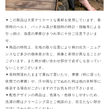
▼この製品は大変デリケートな素材を使用しています。着
用時のベルト、バックル及び着脱時の時計・指輪等による
引っ掛け、強度の摩擦ひきつれ等に十分ご注意下さいま
せ。
▼商品の特性上、生地の取り位置により柄の出方・ニュア
ンスなど多少の個体差が生じ、画像と表情が異なることが
ございます。また柄が縫い合わせ部分で必ずしも合ってい
ないことがございます。
▼長時間濡れたままで重ねて置いたり、摩擦（特に湿った
状態での摩擦）や、汗や雨などでぬれた時は他の衣料等に
移染する場合がございますのでお気を付け下さいませ。
▼配色デザインの商品は、色落ち・色移りしやすいため、
洗濯の際はクリーニング店とご相談の上、目立たない部分
で試してから行ってください。