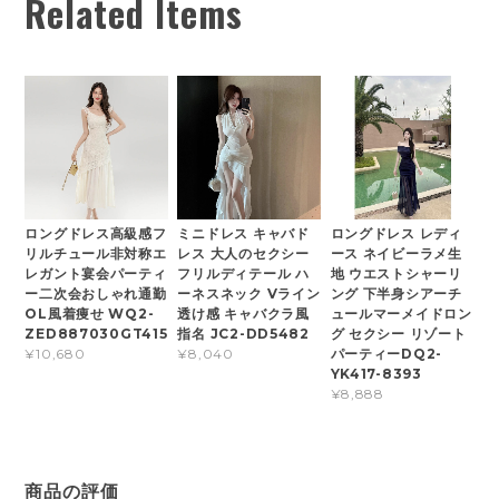
Related Items
ロングドレス高級感フ
ミニドレス キャバド
ロングドレス レディ
リルチュール非対称エ
レス 大人のセクシー
ース ネイビーラメ生
レガント宴会パーティ
フリルディテール ハ
地 ウエストシャーリ
ー二次会おしゃれ通勤
ーネスネック Vライン
ング 下半身シアーチ
OL風着痩せ WQ2-
透け感 キャバクラ風
ュールマーメイドロン
ZED887030GT415
指名 JC2-DD5482
グ セクシー リゾート
パーティーDQ2-
¥10,680
¥8,040
YK417-8393
¥8,888
商品の評価