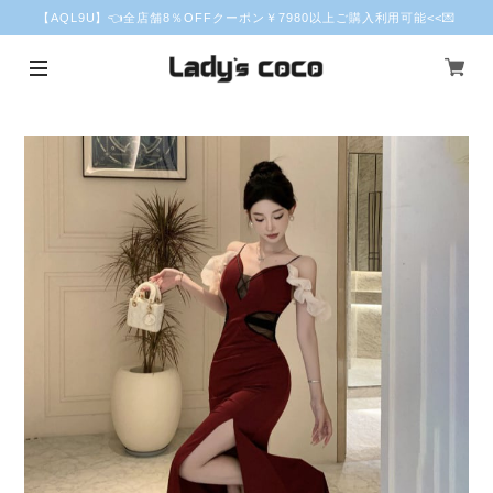
【AQL9U】👈全店舗8％OFFクーポン￥7980以上ご購入利用可能<<💌