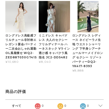
ロングドレス高級感フ
ミニドレス キャバド
ロングドレス レディ
リルチュール非対称エ
レス 大人のセクシー
ース ネイビーラメ生
レガント宴会パーティ
フリルディテール ハ
地 ウエストシャーリ
ー二次会おしゃれ通勤
ーネスネック Vライン
ング 下半身シアーチ
OL風着痩せ WQ2-
透け感 キャバクラ風
ュールマーメイドロン
ZED887030GT415
指名 JC2-DD5482
グ セクシー リゾート
パーティーDQ2-
¥10,680
¥8,040
YK417-8393
¥8,888
商品の評価
すべて
0
0
0