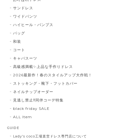
サンドレス
ワイドパンツ
ハイヒール・パンプス
バッグ
和装
コート
キャバスーツ
高級感満載✨上品な手作りドレス
2026最新作！春のスタイルアップ大作戦！
ストッキング・靴下・フットカバー
ネイルチップオーダー
見逃し禁止‼同伴コーデ特集
black friday SALE
ALL Item
GUIDE
Lady's coco工場直営ドレス専門店について