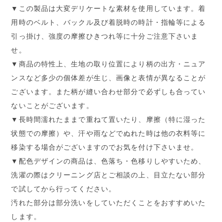
▼この製品は大変デリケートな素材を使用しています。着
用時のベルト、バックル及び着脱時の時計・指輪等による
引っ掛け、強度の摩擦ひきつれ等に十分ご注意下さいま
せ。
▼商品の特性上、生地の取り位置により柄の出方・ニュア
ンスなど多少の個体差が生じ、画像と表情が異なることが
ございます。また柄が縫い合わせ部分で必ずしも合ってい
ないことがございます。
▼長時間濡れたままで重ねて置いたり、摩擦（特に湿った
状態での摩擦）や、汗や雨などでぬれた時は他の衣料等に
移染する場合がございますのでお気を付け下さいませ。
▼配色デザインの商品は、色落ち・色移りしやすいため、
洗濯の際はクリーニング店とご相談の上、目立たない部分
で試してから行ってください。
汚れた部分は部分洗いをしていただくことをおすすめいた
します。