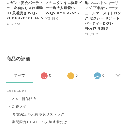
レガント宴会パーティ
ノキニタンキニ温泉ビ
地 ウエストシャーリ
ー二次会おしゃれ通勤
ーチ海大人可愛い
ング 下半身シアーチ
OL風着痩せ WQ2-
WQ7-XYX-V2525
ュールマーメイドロン
ZED887030GT415
グ セクシー リゾート
¥3,580
パーティーDQ2-
¥10,680
YK417-8393
¥8,888
商品の評価
すべて
0
0
0
CATEGORY
2026新作浴衣
新作入荷
再販決定 ✨人気浴衣リストック
期間限定10%OFF✨人気水着だけ