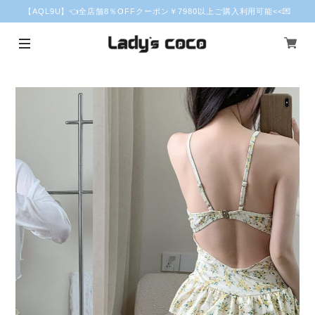
【AQL9U】👈全店舗8％OFFクーポン￥7980以上ご購入利用可能<<💌