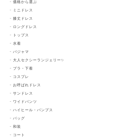
価格から選ぶ
ミニドレス
膝丈ドレス
ロングドレス
トップス
水着
パジャマ
大人セクシーランジェリー✨
ブラ・下着
コスプレ
お呼ばれドレス
サンドレス
ワイドパンツ
ハイヒール・パンプス
バッグ
和装
コート