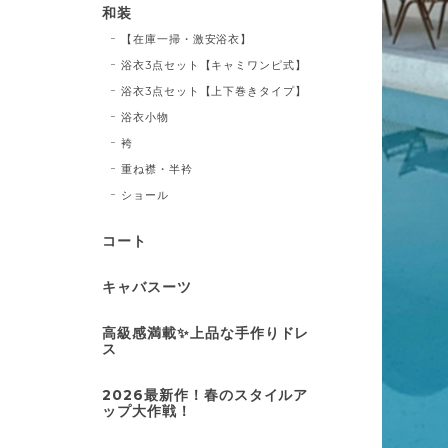
和装
【在庫一掃・激安浴衣】
浴衣3点セット【キャミワンピ式】
浴衣3点セット【上下巻きタイプ】
浴衣小物
袴
重ね襟・半衿
ショール
コート
キャバスーツ
高級感満載✨上品な手作りドレ
ス
2026最新作！春のスタイルア
ップ大作戦！