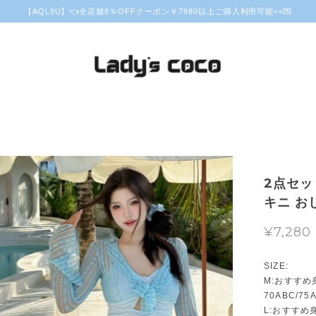
【AQL9U】👈全店舗8％OFFクーポン￥7980以上ご購入利用可能<<💌
2点セッ
キニ おし
¥7,280
SIZE:
M:おすすめ身
70ABC/75
L:おすすめ身