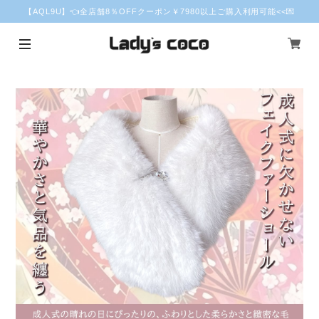
【AQL9U】👈全店舗8％OFFクーポン￥7980以上ご購入利用可能<<💌