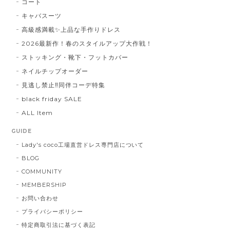
コート
キャバスーツ
高級感満載✨上品な手作りドレス
2026最新作！春のスタイルアップ大作戦！
ストッキング・靴下・フットカバー
ネイルチップオーダー
見逃し禁止‼同伴コーデ特集
black friday SALE
ALL Item
GUIDE
Lady's coco工場直営ドレス専門店について
BLOG
COMMUNITY
MEMBERSHIP
お問い合わせ
プライバシーポリシー
特定商取引法に基づく表記