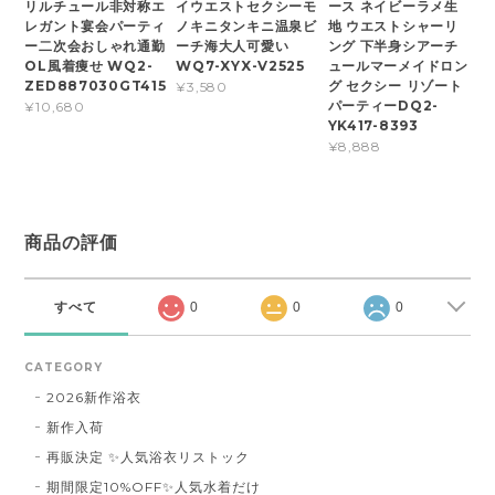
リルチュール非対称エ
イウエストセクシーモ
ース ネイビーラメ生
レガント宴会パーティ
ノキニタンキニ温泉ビ
地 ウエストシャーリ
ー二次会おしゃれ通勤
ーチ海大人可愛い
ング 下半身シアーチ
OL風着痩せ WQ2-
WQ7-XYX-V2525
ュールマーメイドロン
ZED887030GT415
グ セクシー リゾート
¥3,580
パーティーDQ2-
¥10,680
YK417-8393
¥8,888
商品の評価
すべて
0
0
0
CATEGORY
2026新作浴衣
新作入荷
再販決定 ✨人気浴衣リストック
期間限定10%OFF✨人気水着だけ