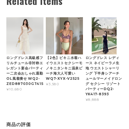
Related Items
ロングドレス高級感フ
【2色】ビキニ水着ハ
ロングドレス レディ
リルチュール非対称エ
イウエストセクシーモ
ース ネイビーラメ生
レガント宴会パーティ
ノキニタンキニ温泉ビ
地 ウエストシャーリ
ー二次会おしゃれ通勤
ーチ海大人可愛い
ング 下半身シアーチ
OL風着痩せ WQ2-
WQ7-XYX-V2525
ュールマーメイドロン
ZED887030GT415
グ セクシー リゾート
¥3,580
パーティーDQ2-
¥10,680
YK417-8393
¥8,888
商品の評価