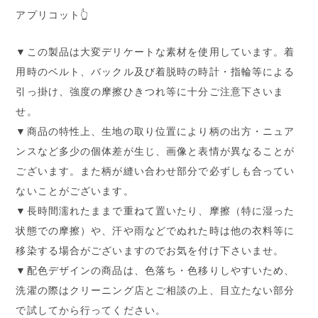
アプリコット👆
▼この製品は大変デリケートな素材を使用しています。着
用時のベルト、バックル及び着脱時の時計・指輪等による
引っ掛け、強度の摩擦ひきつれ等に十分ご注意下さいま
せ。
▼商品の特性上、生地の取り位置により柄の出方・ニュア
ンスなど多少の個体差が生じ、画像と表情が異なることが
ございます。また柄が縫い合わせ部分で必ずしも合ってい
ないことがございます。
▼長時間濡れたままで重ねて置いたり、摩擦（特に湿った
状態での摩擦）や、汗や雨などでぬれた時は他の衣料等に
移染する場合がございますのでお気を付け下さいませ。
▼配色デザインの商品は、色落ち・色移りしやすいため、
洗濯の際はクリーニング店とご相談の上、目立たない部分
で試してから行ってください。