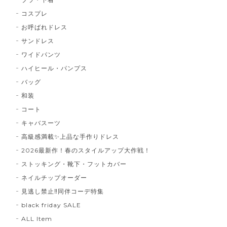
コスプレ
お呼ばれドレス
サンドレス
ワイドパンツ
ハイヒール・パンプス
バッグ
和装
コート
キャバスーツ
高級感満載✨上品な手作りドレス
2026最新作！春のスタイルアップ大作戦！
ストッキング・靴下・フットカバー
ネイルチップオーダー
見逃し禁止‼同伴コーデ特集
black friday SALE
ALL Item