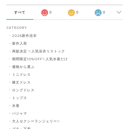
すべて
0
0
0
CATEGORY
2026新作浴衣
新作入荷
再販決定 ✨人気浴衣リストック
期間限定10%OFF✨人気水着だけ
価格から選ぶ
ミニドレス
膝丈ドレス
ロングドレス
トップス
水着
パジャマ
大人セクシーランジェリー✨
ブラ・下着