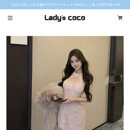
【AQL9U】👈全店舗8％OFFクーポン￥7980以上ご購入利用可能<<💌