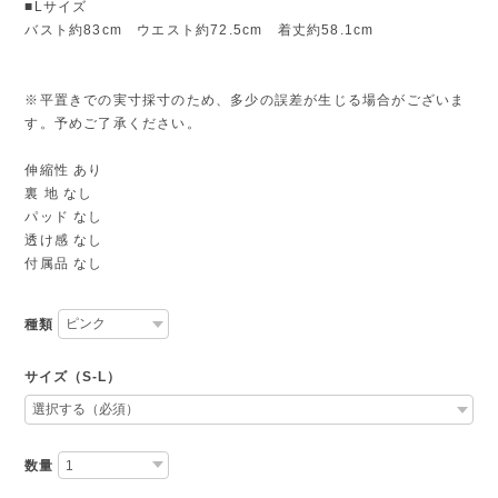
■Lサイズ
バスト約83cm ウエスト約72.5cm 着丈約58.1cm
※平置きでの実寸採寸のため、多少の誤差が生じる場合がございま
す。予めご了承ください。
伸縮性 あり
裏 地 なし
パッド なし
透け感 なし
付属品 なし
種類
サイズ（S-L）
数量