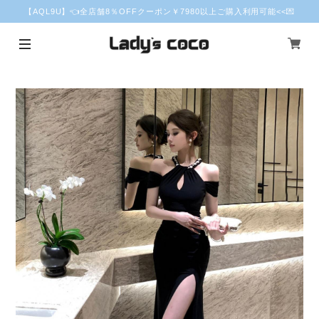
【AQL9U】👈全店舗8％OFFクーポン￥7980以上ご購入利用可能<<💌