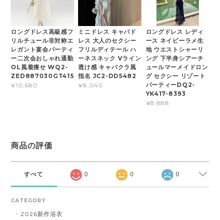
ロングドレス高級感フ
ミニドレス キャバド
ロングドレス レディ
リルチュール非対称エ
レス 大人のセクシー
ース ネイビーラメ生
レガント宴会パーティ
フリルディテール ハ
地 ウエストシャーリ
ー二次会おしゃれ通勤
ーネスネック Vライン
ング 下半身シアーチ
OL風着痩せ WQ2-
透け感 キャバクラ風
ュールマーメイドロン
ZED887030GT415
指名 JC2-DD5482
グ セクシー リゾート
パーティーDQ2-
¥10,680
¥8,040
YK417-8393
¥8,888
商品の評価
すべて
0
0
0
CATEGORY
2026新作浴衣