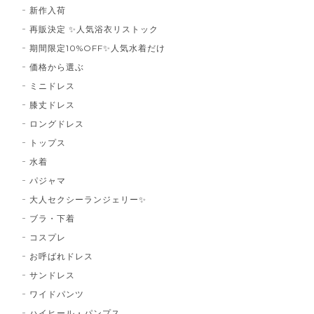
新作入荷
再販決定 ✨人気浴衣リストック
期間限定10%OFF✨人気水着だけ
価格から選ぶ
ミニドレス
膝丈ドレス
ロングドレス
トップス
水着
パジャマ
大人セクシーランジェリー✨
ブラ・下着
コスプレ
お呼ばれドレス
サンドレス
ワイドパンツ
ハイヒール・パンプス