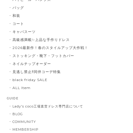
バッグ
和装
コート
キャバスーツ
高級感満載✨上品な手作りドレス
2026最新作！春のスタイルアップ大作戦！
ストッキング・靴下・フットカバー
ネイルチップオーダー
見逃し禁止‼同伴コーデ特集
black friday SALE
ALL Item
GUIDE
Lady's coco工場直営ドレス専門店について
BLOG
COMMUNITY
MEMBERSHIP