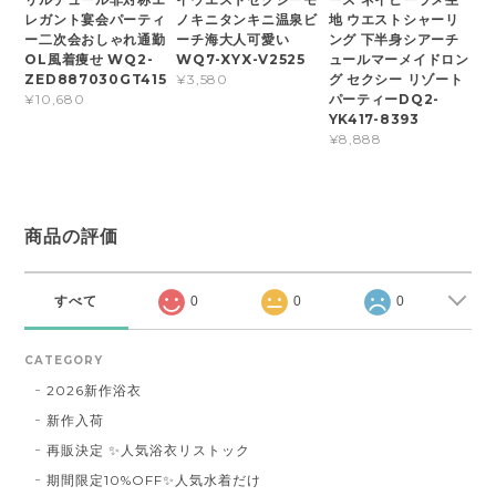
レガント宴会パーティ
ノキニタンキニ温泉ビ
地 ウエストシャーリ
ー二次会おしゃれ通勤
ーチ海大人可愛い
ング 下半身シアーチ
OL風着痩せ WQ2-
WQ7-XYX-V2525
ュールマーメイドロン
ZED887030GT415
グ セクシー リゾート
¥3,580
パーティーDQ2-
¥10,680
YK417-8393
¥8,888
商品の評価
すべて
0
0
0
CATEGORY
2026新作浴衣
新作入荷
再販決定 ✨人気浴衣リストック
期間限定10%OFF✨人気水着だけ