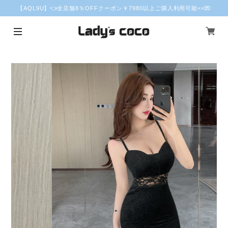
【AQL9U】👈全店舗8％OFFクーポン￥7980以上ご購入利用可能<<💌