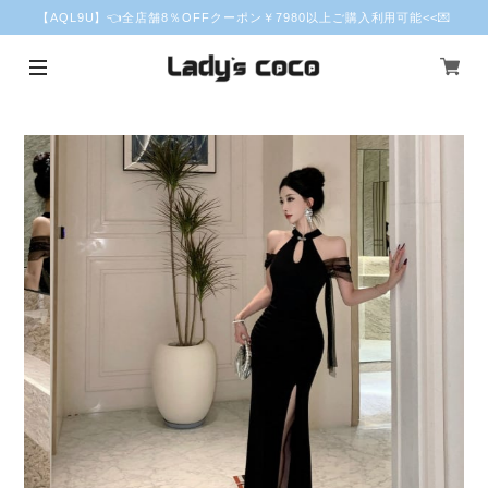
【AQL9U】👈全店舗8％OFFクーポン￥7980以上ご購入利用可能<<💌