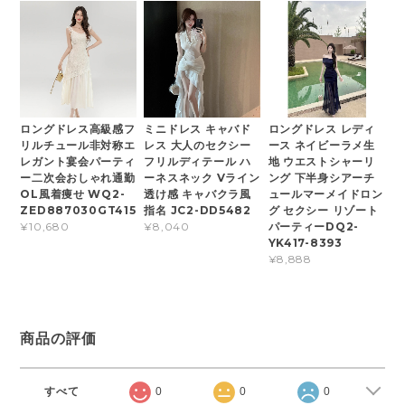
ロングドレス高級感フ
ミニドレス キャバド
ロングドレス レディ
リルチュール非対称エ
レス 大人のセクシー
ース ネイビーラメ生
レガント宴会パーティ
フリルディテール ハ
地 ウエストシャーリ
ー二次会おしゃれ通勤
ーネスネック Vライン
ング 下半身シアーチ
OL風着痩せ WQ2-
透け感 キャバクラ風
ュールマーメイドロン
ZED887030GT415
指名 JC2-DD5482
グ セクシー リゾート
パーティーDQ2-
¥10,680
¥8,040
YK417-8393
¥8,888
商品の評価
すべて
0
0
0