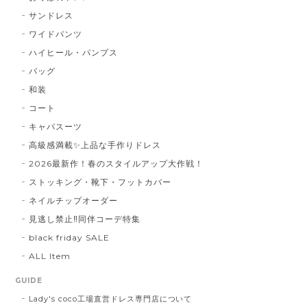
サンドレス
ワイドパンツ
ハイヒール・パンプス
バッグ
和装
コート
キャバスーツ
高級感満載✨上品な手作りドレス
2026最新作！春のスタイルアップ大作戦！
ストッキング・靴下・フットカバー
ネイルチップオーダー
見逃し禁止‼同伴コーデ特集
black friday SALE
ALL Item
GUIDE
Lady's coco工場直営ドレス専門店について