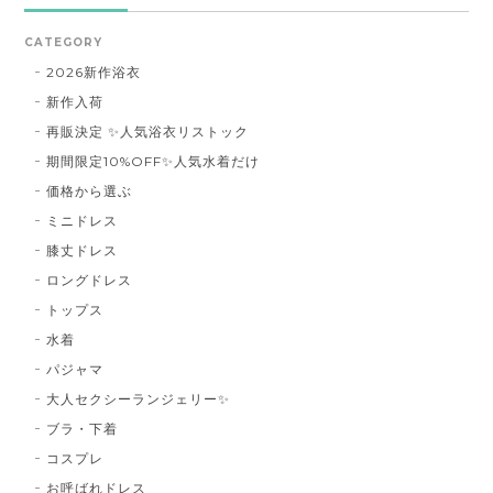
CATEGORY
2026新作浴衣
新作入荷
再販決定 ✨人気浴衣リストック
期間限定10%OFF✨人気水着だけ
価格から選ぶ
ミニドレス
膝丈ドレス
ロングドレス
トップス
水着
パジャマ
大人セクシーランジェリー✨
ブラ・下着
コスプレ
お呼ばれドレス