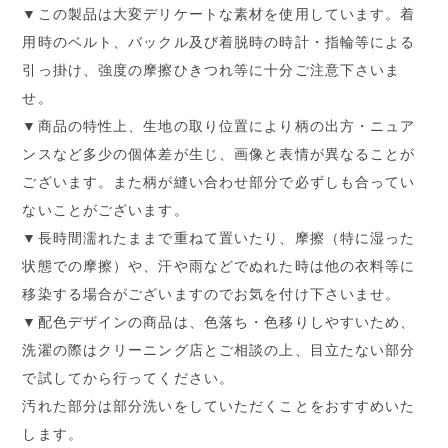
▼この製品は大変デリケートな素材を使用しています。着
用時のベルト、バックル及び着脱時の時計・指輪等による
引っ掛け、強度の摩擦ひきつれ等に十分ご注意下さいま
せ。
▼商品の特性上、生地の取り位置により柄の出方・ニュア
ンスなど多少の個体差が生じ、画像と表情が異なることが
ございます。また柄が縫い合わせ部分で必ずしも合ってい
ないことがございます。
▼長時間濡れたままで重ねて置いたり、摩擦（特に湿った
状態での摩擦）や、汗や雨などでぬれた時は他の衣料等に
移染する場合がございますのでお気を付け下さいませ。
▼配色デザインの商品は、色落ち・色移りしやすいため、
洗濯の際はクリーニング店とご相談の上、目立たない部分
で試してから行ってください。
汚れた部分は部分洗いをしていただくことをおすすめいた
します。