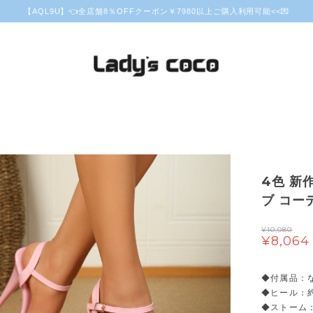
【AQL9U】👈全店舗8％OFFクーポン￥7980以上ご購入利用可能<<💌
4色 新
ブ コーデ
¥10,080
¥8,064
◆付属品：
◆ヒール：約
◆ストーム：