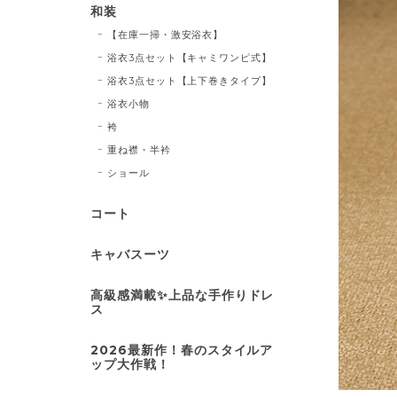
和装
【在庫一掃・激安浴衣】
浴衣3点セット【キャミワンピ式】
浴衣3点セット【上下巻きタイプ】
浴衣小物
袴
重ね襟・半衿
ショール
コート
キャバスーツ
高級感満載✨上品な手作りドレ
ス
2026最新作！春のスタイルア
ップ大作戦！