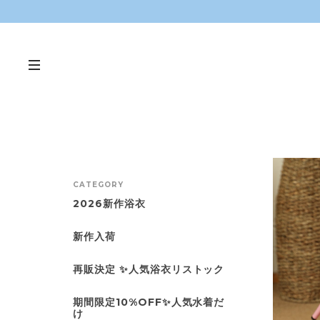
CATEGORY
2026新作浴衣
新作入荷
再販決定 ✨人気浴衣リストック
期間限定10%OFF✨人気水着だ
け