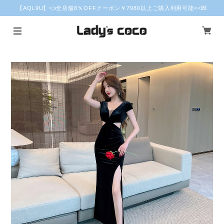
【AQL9U】👈全店舗8％OFFクーポン￥7980以上ご購入利用可能<<💌