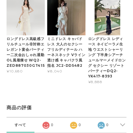
ロングドレス高級感フ
ミニドレス キャバド
ロングドレス レディ
リルチュール非対称エ
レス 大人のセクシー
ース ネイビーラメ生
レガント宴会パーティ
フリルディテール ハ
地 ウエストシャーリ
ー二次会おしゃれ通勤
ーネスネック Vライン
ング 下半身シアーチ
OL風着痩せ WQ2-
透け感 キャバクラ風
ュールマーメイドロン
ZED887030GT415
指名 JC2-DD5482
グ セクシー リゾート
パーティーDQ2-
¥10,680
¥8,040
YK417-8393
¥8,888
商品の評価
すべて
0
0
0