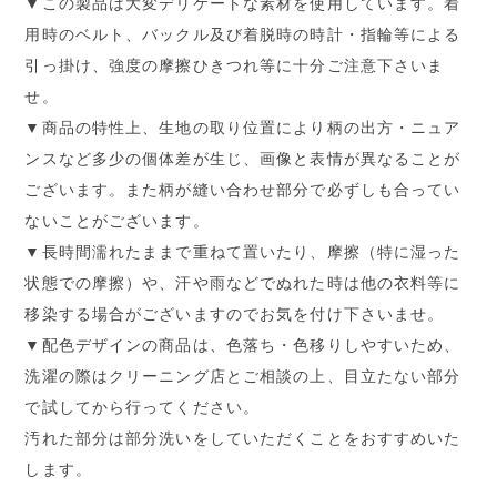
▼この製品は大変デリケートな素材を使用しています。着
用時のベルト、バックル及び着脱時の時計・指輪等による
引っ掛け、強度の摩擦ひきつれ等に十分ご注意下さいま
せ。
▼商品の特性上、生地の取り位置により柄の出方・ニュア
ンスなど多少の個体差が生じ、画像と表情が異なることが
ございます。また柄が縫い合わせ部分で必ずしも合ってい
ないことがございます。
▼長時間濡れたままで重ねて置いたり、摩擦（特に湿った
状態での摩擦）や、汗や雨などでぬれた時は他の衣料等に
移染する場合がございますのでお気を付け下さいませ。
▼配色デザインの商品は、色落ち・色移りしやすいため、
洗濯の際はクリーニング店とご相談の上、目立たない部分
で試してから行ってください。
汚れた部分は部分洗いをしていただくことをおすすめいた
します。