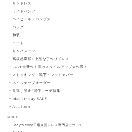
サンドレス
ワイドパンツ
ハイヒール・パンプス
バッグ
和装
コート
キャバスーツ
高級感満載✨上品な手作りドレス
2026最新作！春のスタイルアップ大作戦！
ストッキング・靴下・フットカバー
ネイルチップオーダー
見逃し禁止‼同伴コーデ特集
black friday SALE
ALL Item
GUIDE
Lady's coco工場直営ドレス専門店について