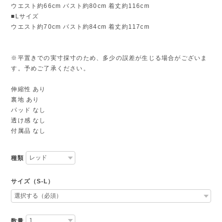
ウエスト約66cm バスト約80cm 着丈約116cm
■Lサイズ
ウエスト約70cm バスト約84cm 着丈約117cm
※平置きでの実寸採寸のため、多少の誤差が生じる場合がございま
す。予めご了承ください。
伸縮性 あり
裏地 あり
パッド なし
透け感 なし
付属品 なし
種類
サイズ（S-L）
数量