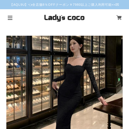
【AQL9U】👈全店舗8％OFFクーポン￥7980以上ご購入利用可能<<💌