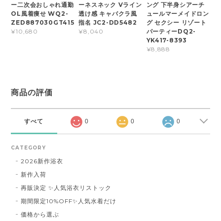
ー二次会おしゃれ通勤
ーネスネック Vライン
ング 下半身シアーチ
OL風着痩せ WQ2-
透け感 キャバクラ風
ュールマーメイドロン
ZED887030GT415
指名 JC2-DD5482
グ セクシー リゾート
パーティーDQ2-
¥10,680
¥8,040
YK417-8393
¥8,888
商品の評価
すべて
0
0
0
CATEGORY
2026新作浴衣
新作入荷
再販決定 ✨人気浴衣リストック
期間限定10%OFF✨人気水着だけ
価格から選ぶ