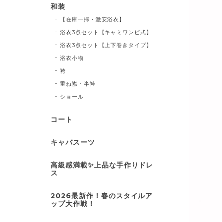
和装
【在庫一掃・激安浴衣】
浴衣3点セット【キャミワンピ式】
浴衣3点セット【上下巻きタイプ】
浴衣小物
袴
重ね襟・半衿
ショール
コート
キャバスーツ
高級感満載✨上品な手作りドレ
ス
2026最新作！春のスタイルア
ップ大作戦！