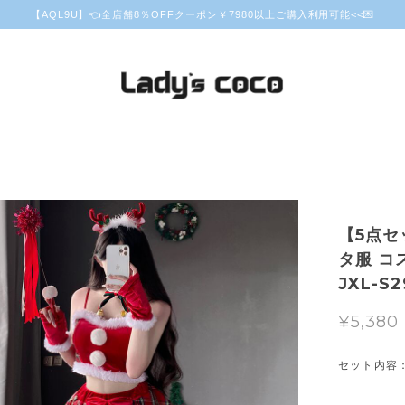
【AQL9U】👈全店舗8％OFFクーポン￥7980以上ご購入利用可能<<💌
【5点セ
タ服 コ
JXL-S2
¥5,380
セット内容：