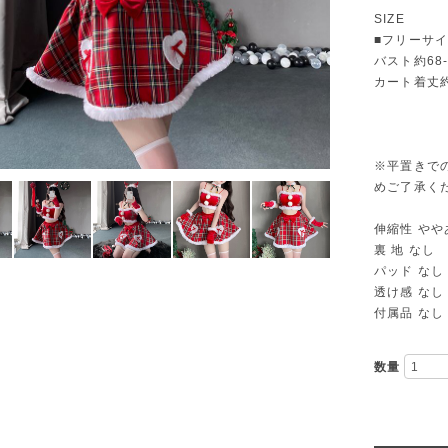
SIZE
■フリーサ
バスト約68
カート着丈約
※平置きで
めご了承く
伸縮性 やや
裏 地 なし
パッド なし
透け感 なし
付属品 なし
数量