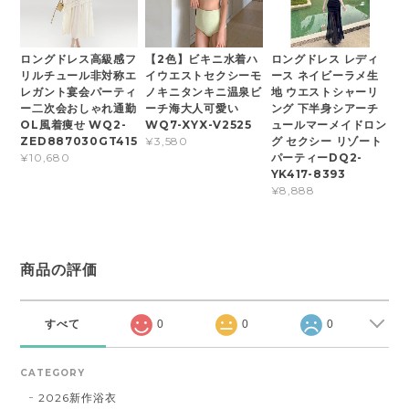
ロングドレス高級感フ
【2色】ビキニ水着ハ
ロングドレス レディ
リルチュール非対称エ
イウエストセクシーモ
ース ネイビーラメ生
レガント宴会パーティ
ノキニタンキニ温泉ビ
地 ウエストシャーリ
ー二次会おしゃれ通勤
ーチ海大人可愛い
ング 下半身シアーチ
OL風着痩せ WQ2-
WQ7-XYX-V2525
ュールマーメイドロン
ZED887030GT415
グ セクシー リゾート
¥3,580
パーティーDQ2-
¥10,680
YK417-8393
¥8,888
商品の評価
すべて
0
0
0
CATEGORY
2026新作浴衣