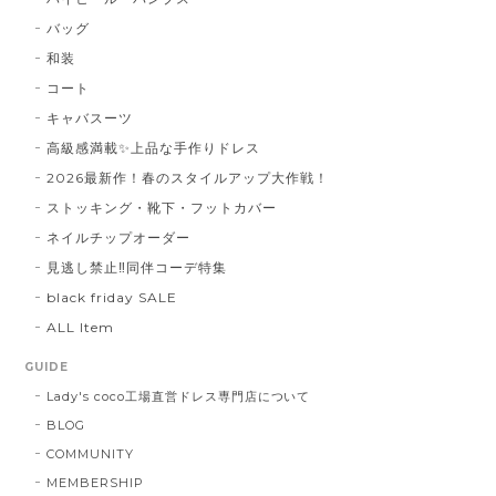
バッグ
和装
コート
キャバスーツ
高級感満載✨上品な手作りドレス
2026最新作！春のスタイルアップ大作戦！
ストッキング・靴下・フットカバー
ネイルチップオーダー
見逃し禁止‼同伴コーデ特集
black friday SALE
ALL Item
GUIDE
Lady's coco工場直営ドレス専門店について
BLOG
COMMUNITY
MEMBERSHIP