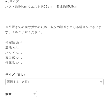
■Lサイズ
バスト約84cm ウエスト約69cm 着丈約85.5cm
※平置きでの実寸採寸のため、多少の誤差が生じる場合がございま
す。予めご了承ください。
伸縮性 あり
裏地 なし
パッド なし
透け感 なし
付属品 なし
サイズ（S-L）
数量