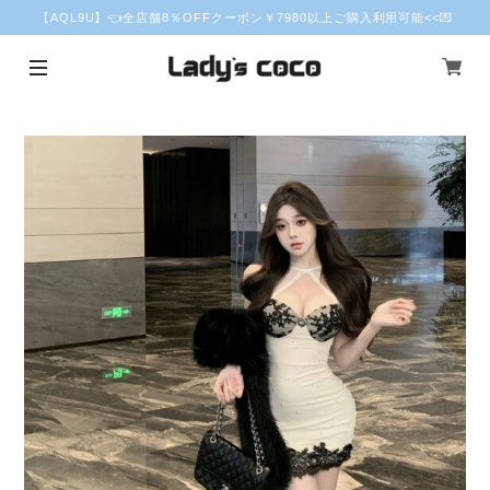
【AQL9U】👈全店舗8％OFFクーポン￥7980以上ご購入利用可能<<💌