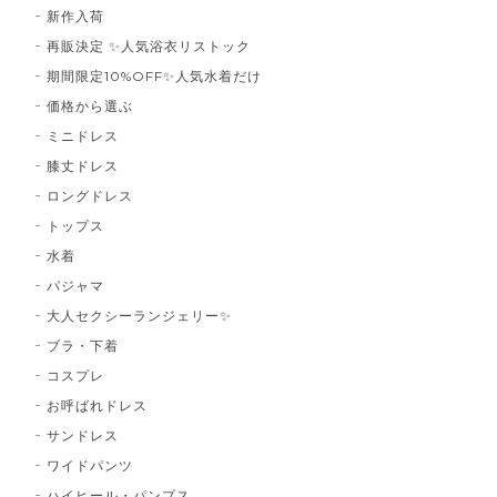
新作入荷
再販決定 ✨人気浴衣リストック
期間限定10%OFF✨人気水着だけ
価格から選ぶ
ミニドレス
膝丈ドレス
ロングドレス
トップス
水着
パジャマ
大人セクシーランジェリー✨
ブラ・下着
コスプレ
お呼ばれドレス
サンドレス
ワイドパンツ
ハイヒール・パンプス