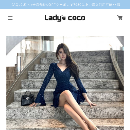
【AQL9U】👈全店舗8％OFFクーポン￥7980以上ご購入利用可能<<💌