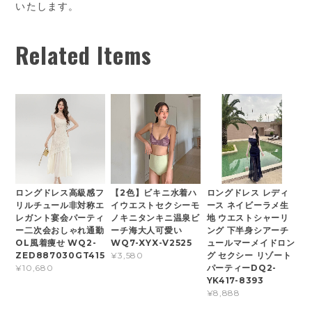
いたします。
Related Items
ロングドレス高級感フ
【2色】ビキニ水着ハ
ロングドレス レディ
リルチュール非対称エ
イウエストセクシーモ
ース ネイビーラメ生
レガント宴会パーティ
ノキニタンキニ温泉ビ
地 ウエストシャーリ
ー二次会おしゃれ通勤
ーチ海大人可愛い
ング 下半身シアーチ
OL風着痩せ WQ2-
WQ7-XYX-V2525
ュールマーメイドロン
ZED887030GT415
グ セクシー リゾート
¥3,580
パーティーDQ2-
¥10,680
YK417-8393
¥8,888