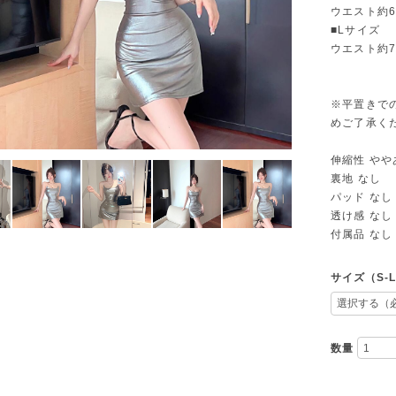
ウエスト約66
■Lサイズ
ウエスト約70
※平置きで
めご了承く
伸縮性 やや
裏地 なし
パッド なし
透け感 なし
付属品 なし
サイズ（S-
数量