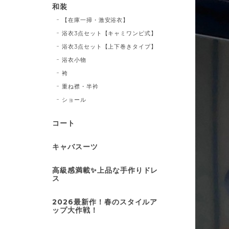
和装
【在庫一掃・激安浴衣】
浴衣3点セット【キャミワンピ式】
浴衣3点セット【上下巻きタイプ】
浴衣小物
袴
重ね襟・半衿
ショール
コート
キャバスーツ
高級感満載✨上品な手作りドレ
ス
2026最新作！春のスタイルア
ップ大作戦！