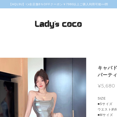
【AQL9U】👈全店舗8％OFFクーポン￥7980以上ご購入利用可能<<💌
キャバド
パーティ
¥5,680
SIZE
■Sサイズ
ウエスト約62
■Mサイズ