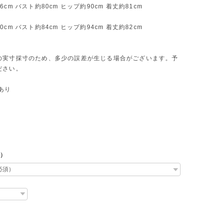
cm バスト約80cm ヒップ約90cm 着丈約81cm
cm バスト約84cm ヒップ約94cm 着丈約82cm
の実寸採寸のため、多少の誤差が生じる場合がございます。予
ださい。
あり
L）