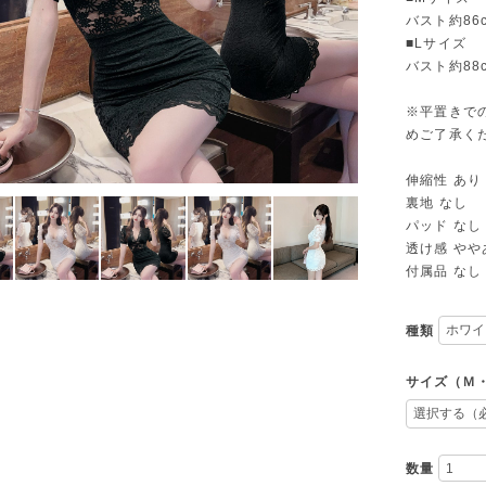
バスト約86c
■Lサイズ
バスト約88c
※平置きで
めご了承く
伸縮性 あり
裏地 なし
パッド なし
透け感 やや
付属品 なし
種類
サイズ（Ｍ
数量