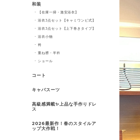
和装
【在庫一掃・激安浴衣】
浴衣3点セット【キャミワンピ式】
浴衣3点セット【上下巻きタイプ】
浴衣小物
袴
重ね襟・半衿
ショール
コート
キャバスーツ
高級感満載✨上品な手作りドレ
ス
2026最新作！春のスタイルア
ップ大作戦！