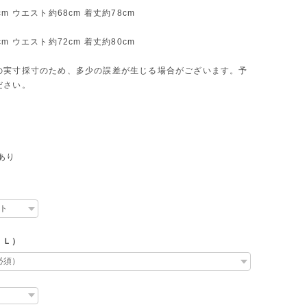
m ウエスト約68cm 着丈約78cm
m ウエスト約72cm 着丈約80cm
の実寸採寸のため、多少の誤差が生じる場合がございます。予
ださい。
あり
・Ｌ）