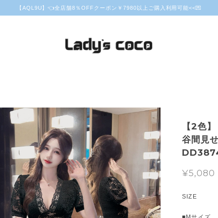
【AQL9U】👈全店舗8％OFFクーポン￥7980以上ご購入利用可能<<💌
【2色】
谷間見せ
DD387
¥5,080
SIZE
■Mサイズ