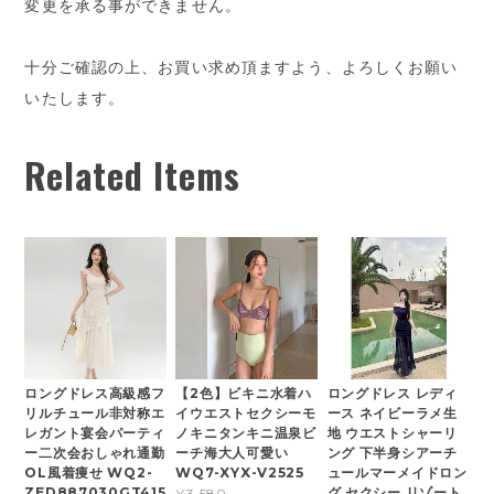
変更を承る事ができません。
十分ご確認の上、お買い求め頂ますよう、よろしくお願い
いたします。
Related Items
ロングドレス高級感フ
【2色】ビキニ水着ハ
ロングドレス レディ
リルチュール非対称エ
イウエストセクシーモ
ース ネイビーラメ生
レガント宴会パーティ
ノキニタンキニ温泉ビ
地 ウエストシャーリ
ー二次会おしゃれ通勤
ーチ海大人可愛い
ング 下半身シアーチ
OL風着痩せ WQ2-
WQ7-XYX-V2525
ュールマーメイドロン
ZED887030GT415
グ セクシー リゾート
¥3,580