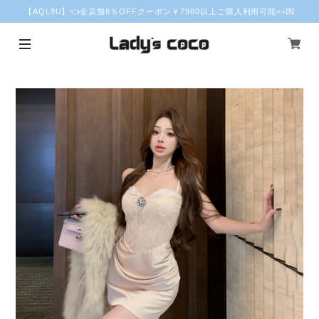
【AQL9U】👈全店舗8％OFFクーポン￥7980以上ご購入利用可能<<💌