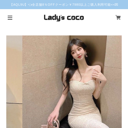
【AQL9U】👈全店舗8％OFFクーポン￥7980以上ご購入利用可能<<💌