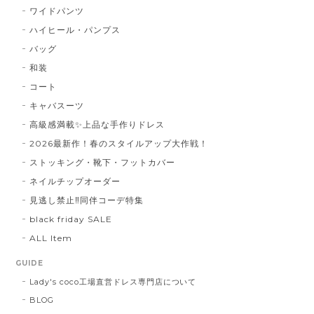
ワイドパンツ
ハイヒール・パンプス
バッグ
和装
コート
キャバスーツ
高級感満載✨上品な手作りドレス
2026最新作！春のスタイルアップ大作戦！
ストッキング・靴下・フットカバー
ネイルチップオーダー
見逃し禁止‼同伴コーデ特集
black friday SALE
ALL Item
GUIDE
Lady's coco工場直営ドレス専門店について
BLOG