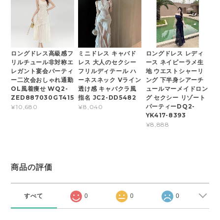
ロングドレス高級感フ
ミニドレス キャバド
ロングドレス レディ
リルチュール非対称エ
レス 大人のセクシー
ース ネイビーラメ生
レガント宴会パーティ
フリルディテール ハ
地 ウエストシャーリ
ー二次会おしゃれ通勤
ーネスネック Vライン
ング 下半身シアーチ
OL風着痩せ WQ2-
透け感 キャバクラ風
ュールマーメイドロン
ZED887030GT415
指名 JC2-DD5482
グ セクシー リゾート
パーティーDQ2-
¥10,680
¥8,040
YK417-8393
¥8,888
商品の評価
すべて
0
0
0