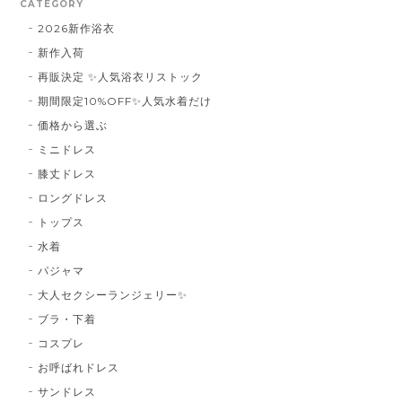
CATEGORY
2026新作浴衣
新作入荷
再販決定 ✨人気浴衣リストック
期間限定10%OFF✨人気水着だけ
価格から選ぶ
ミニドレス
膝丈ドレス
ロングドレス
トップス
水着
パジャマ
大人セクシーランジェリー✨
ブラ・下着
コスプレ
お呼ばれドレス
サンドレス