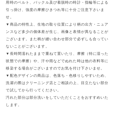
用時のベルト、バックル及び着脱時の時計・指輪等による
引っ掛け、強度の摩擦ひきつれ等に十分ご注意下さいま
せ。
▼商品の特性上、生地の取り位置により柄の出方・ニュア
ンスなど多少の個体差が生じ、画像と表情が異なることが
ございます。また柄が縫い合わせ部分で必ずしも合ってい
ないことがございます。
▼長時間濡れたままで重ねて置いたり、摩擦（特に湿った
状態での摩擦）や、汗や雨などでぬれた時は他の衣料等に
移染する場合がございますのでお気を付け下さいませ。
▼配色デザインの商品は、色落ち・色移りしやすいため、
洗濯の際はクリーニング店とご相談の上、目立たない部分
で試してから行ってください。
汚れた部分は部分洗いをしていただくことをおすすめいた
します。