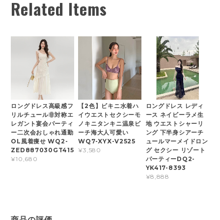
Related Items
ロングドレス高級感フ
【2色】ビキニ水着ハ
ロングドレス レディ
リルチュール非対称エ
イウエストセクシーモ
ース ネイビーラメ生
レガント宴会パーティ
ノキニタンキニ温泉ビ
地 ウエストシャーリ
ー二次会おしゃれ通勤
ーチ海大人可愛い
ング 下半身シアーチ
OL風着痩せ WQ2-
WQ7-XYX-V2525
ュールマーメイドロン
ZED887030GT415
グ セクシー リゾート
¥3,580
パーティーDQ2-
¥10,680
YK417-8393
¥8,888
商品の評価