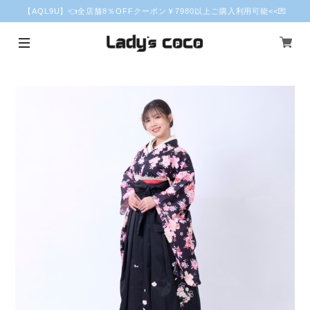
【AQL9U】👈全店舗8％OFFクーポン￥7980以上ご購入利用可能<<💌