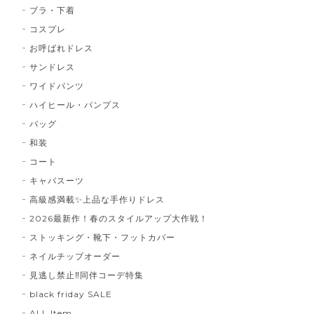
ブラ・下着
コスプレ
お呼ばれドレス
サンドレス
ワイドパンツ
ハイヒール・パンプス
バッグ
和装
コート
キャバスーツ
高級感満載✨上品な手作りドレス
2026最新作！春のスタイルアップ大作戦！
ストッキング・靴下・フットカバー
ネイルチップオーダー
見逃し禁止‼同伴コーデ特集
black friday SALE
ALL Item