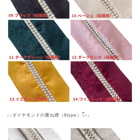
↓↓ダイヤモンドの重ね襟（8type）👇↓↓