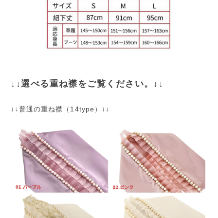
↓↓選べる重ね襟をご覧ください。↓↓
↓↓普通の重ね襟（14type）↓↓