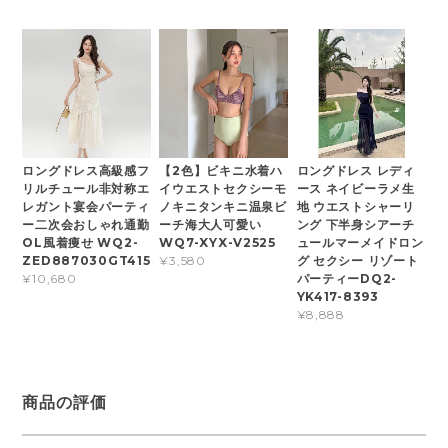
ロングドレス高級感フ
【2色】ビキニ水着ハ
ロングドレス レディ
リルチュール非対称エ
イウエストセクシーモ
ース ネイビーラメ生
レガント宴会パーティ
ノキニタンキニ温泉ビ
地 ウエストシャーリ
ー二次会おしゃれ通勤
ーチ海大人可愛い
ング 下半身シアーチ
OL風着痩せ WQ2-
WQ7-XYX-V2525
ュールマーメイドロン
ZED887030GT415
グ セクシー リゾート
¥3,580
パーティーDQ2-
¥10,680
YK417-8393
¥8,888
商品の評価