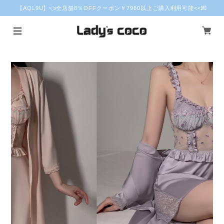
【AQL9U】👈全店舗8％OFFクーポン￥7980以上ご購入利用可能<<💌