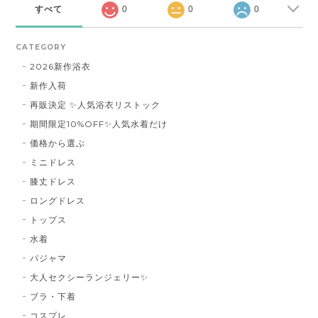
すべて
0
0
0
CATEGORY
2026新作浴衣
新作入荷
再販決定 ✨人気浴衣リストック
期間限定10%OFF✨人気水着だけ
価格から選ぶ
ミニドレス
膝丈ドレス
ロングドレス
トップス
水着
パジャマ
大人セクシーランジェリー✨
ブラ・下着
コスプレ