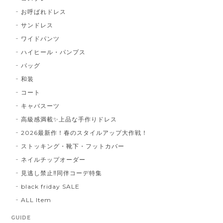
お呼ばれドレス
サンドレス
ワイドパンツ
ハイヒール・パンプス
バッグ
和装
コート
キャバスーツ
高級感満載✨上品な手作りドレス
2026最新作！春のスタイルアップ大作戦！
ストッキング・靴下・フットカバー
ネイルチップオーダー
見逃し禁止‼同伴コーデ特集
black friday SALE
ALL Item
GUIDE