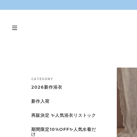
CATEGORY
2026新作浴衣
新作入荷
再販決定 ✨人気浴衣リストック
期間限定10%OFF✨人気水着だ
け