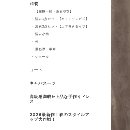
和装
【在庫一掃・激安浴衣】
浴衣3点セット【キャミワンピ式】
浴衣3点セット【上下巻きタイプ】
浴衣小物
袴
重ね襟・半衿
ショール
コート
キャバスーツ
高級感満載✨上品な手作りドレ
ス
2026最新作！春のスタイルア
ップ大作戦！