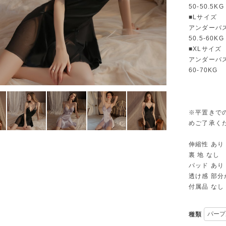
50-50.5KG
■Lサイズ
アンダーバス
50.5-60KG
■XLサイズ
アンダーバス
60-70KG
※平置きで
めご了承く
伸縮性 あり
裏 地 なし
パッド あり
透け感 部分
付属品 なし
種類