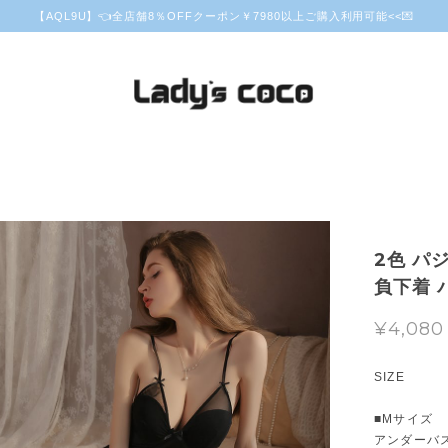
【AQL9U】👈全店舗8％OFFクーポン￥7980以上ご購入利用可能<<💌
2色 パ
負下着 パ
¥4,080
SIZE
■Mサイズ
アンダーバス