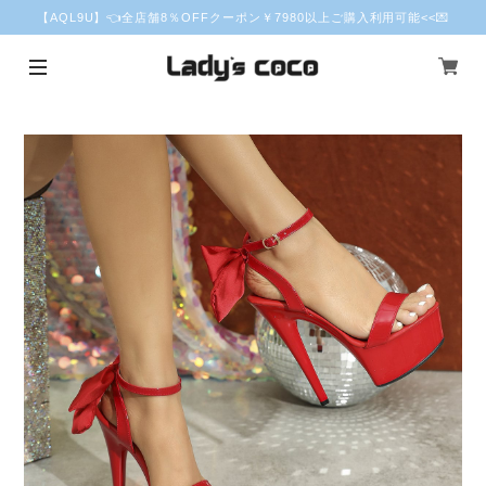
【AQL9U】👈全店舗8％OFFクーポン￥7980以上ご購入利用可能<<💌