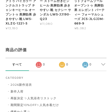
アトゥ バイカラー ア
ー ストーム付きピン
ットフォームソール
ンクルストラップ チ
ヒール 美脚効果 歩き
オープントゥ 美脚効
ャンキーヒール オー
やすい 靴 セクシー サ
果 エレガント パーテ
プントゥ 美脚効果 歩
ンダル LW5-JJ190-
ィー フォーマルシュ
きやすい 靴 LW5-
Q23
ーズ JC5-JLGJJM-
XLZG-1221-5
669-9
¥11,080
¥13,180
¥8,082
商品の評価
すべて
0
0
0
CATEGORY
2026新作浴衣
新作入荷
再販決定 ✨人気浴衣リストック
期間限定10%OFF✨人気水着だけ
価格から選ぶ