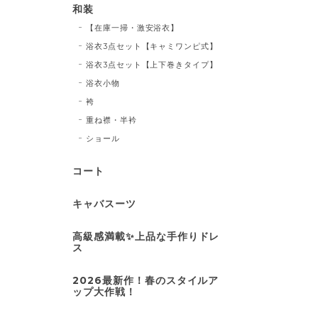
和装
【在庫一掃・激安浴衣】
浴衣3点セット【キャミワンピ式】
浴衣3点セット【上下巻きタイプ】
浴衣小物
袴
重ね襟・半衿
ショール
コート
キャバスーツ
高級感満載✨上品な手作りドレ
ス
2026最新作！春のスタイルア
ップ大作戦！