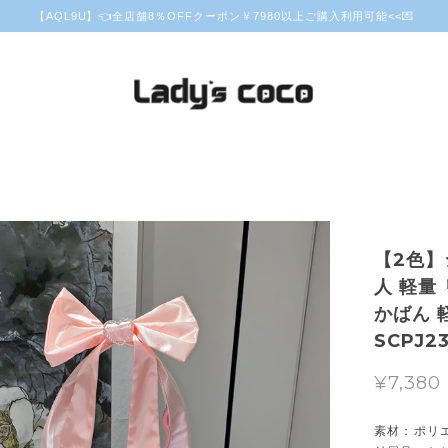
【AQL9U】👈全店舗8％OFFクーポン￥7980以上ご購入利用可能<<💌
【2色】
人 軽量
かばん 
SCPJ23
¥7,380
素材：ポリ