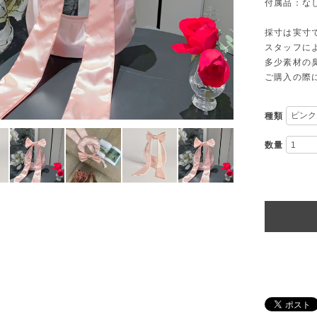
付属品：な
採寸は実寸
スタッフに
多少素材の
ご購入の際
種類
数量