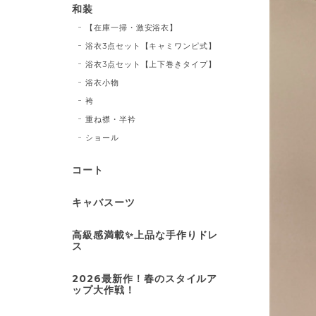
和装
【在庫一掃・激安浴衣】
浴衣3点セット【キャミワンピ式】
浴衣3点セット【上下巻きタイプ】
浴衣小物
袴
重ね襟・半衿
ショール
コート
キャバスーツ
高級感満載✨上品な手作りドレ
ス
2026最新作！春のスタイルア
ップ大作戦！