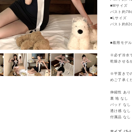
■Mサイズ
バスト約78
■Lサイズ
バスト約82
■着用モデル
※必ず冷水
乾燥させる
※平置きで
めご了承く
伸縮性 あり
裏 地 なし
パッド なし
透け感 なし
付属品 なし
サイズ（S-