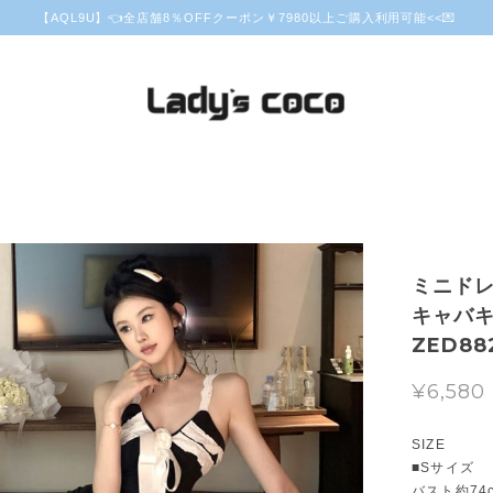
【AQL9U】👈全店舗8％OFFクーポン￥7980以上ご購入利用可能<<💌
ミニドレ
キャバキ
ZED88
¥6,580
SIZE
■Sサイズ
バスト約74