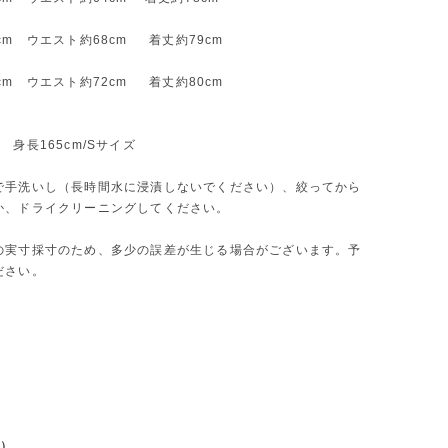
cm ウエスト約68cm 着丈約79cm
cm ウエスト約72cm 着丈約80cm
 身長165cm/Sサイズ
で手洗いし（長時間水に浸漬しないでください）、絞ってから
か、ドライクリーニングしてください。
の実寸採寸のため、多少の誤差が生じる場合がございます。予
ださい。
L）