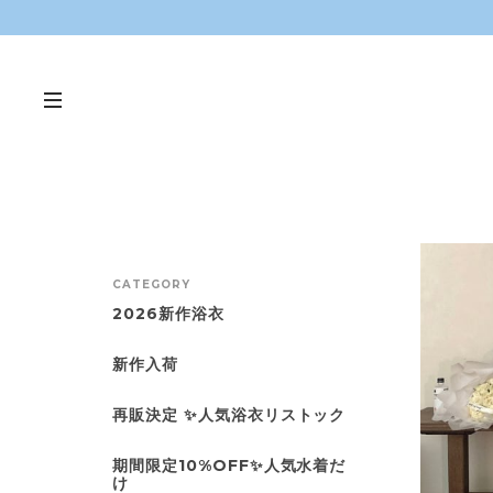
CATEGORY
2026新作浴衣
新作入荷
再販決定 ✨人気浴衣リストック
期間限定10%OFF✨人気水着だ
け