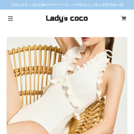
【AQL9U】👈全店舗8％OFFクーポン￥7980以上ご購入利用可能<<💌