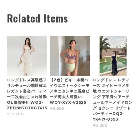
Related Items
ロングドレス高級感フ
【2色】ビキニ水着ハ
ロングドレス レディ
リルチュール非対称エ
イウエストセクシーモ
ース ネイビーラメ生
レガント宴会パーティ
ノキニタンキニ温泉ビ
地 ウエストシャーリ
ー二次会おしゃれ通勤
ーチ海大人可愛い
ング 下半身シアーチ
OL風着痩せ WQ2-
WQ7-XYX-V2525
ュールマーメイドロン
ZED887030GT415
グ セクシー リゾート
¥3,580
パーティーDQ2-
¥10,680
YK417-8393
¥8,888