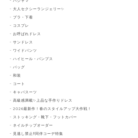
パジャマ
大人セクシーランジェリー✨
ブラ・下着
コスプレ
お呼ばれドレス
サンドレス
ワイドパンツ
ハイヒール・パンプス
バッグ
和装
コート
キャバスーツ
高級感満載✨上品な手作りドレス
2026最新作！春のスタイルアップ大作戦！
ストッキング・靴下・フットカバー
ネイルチップオーダー
見逃し禁止‼同伴コーデ特集