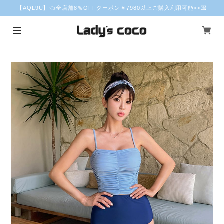
【AQL9U】👈全店舗8％OFFクーポン￥7980以上ご購入利用可能<<💌