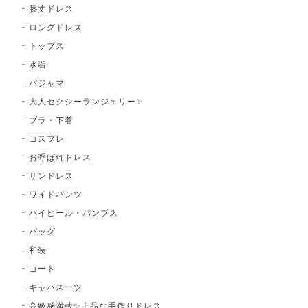
膝丈ドレス
ロングドレス
トップス
水着
パジャマ
大人セクシーランジェリー✨
ブラ・下着
コスプレ
お呼ばれドレス
サンドレス
ワイドパンツ
ハイヒール・パンプス
バッグ
和装
コート
キャバスーツ
高級感満載✨上品な手作りドレス