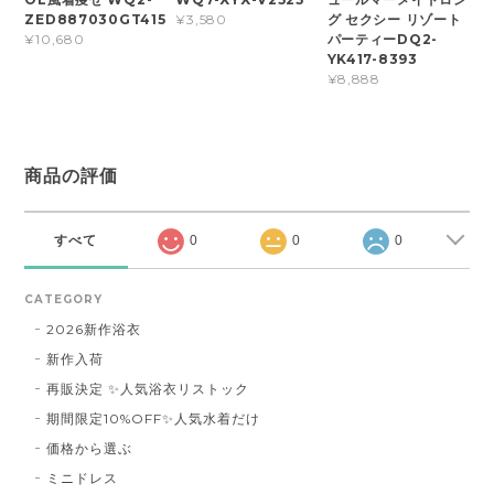
ZED887030GT415
グ セクシー リゾート
¥3,580
パーティーDQ2-
¥10,680
YK417-8393
¥8,888
商品の評価
すべて
0
0
0
CATEGORY
2026新作浴衣
新作入荷
再販決定 ✨人気浴衣リストック
期間限定10%OFF✨人気水着だけ
価格から選ぶ
ミニドレス