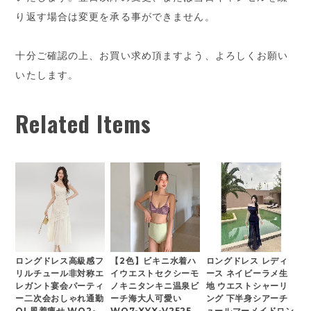
り返す場合は変更を承る事ができません。
十分ご確認の上、お買い求め頂ますよう、よろしくお願い
いたします。
Related Items
ロングドレス高級感フ
【2色】ビキニ水着ハ
ロングドレス レディ
リルチュール非対称エ
イウエストセクシーモ
ース ネイビーラメ生
レガント宴会パーティ
ノキニタンキニ温泉ビ
地 ウエストシャーリ
ー二次会おしゃれ通勤
ーチ海大人可愛い
ング 下半身シアーチ
OL風着痩せ WQ2-
WQ7-XYX-V2525
ュールマーメイドロン