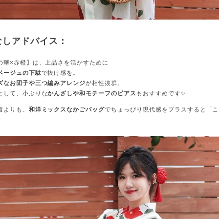
なしアドバイス：
の華×赤橙】は、上品さを活かすために
ベージュの下駄
で抜け感を。
ズなお団子や三つ編みアレンジ
が相性抜群。
として、小ぶりな
かんざしや和モチーフのピアス
もおすすめです✨
着よりも、
和洋ミックスなかごバッグ
でちょっぴり現代感をプラスすると「こ