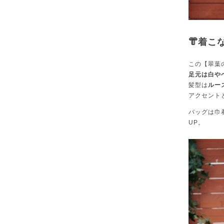
👘着こ
この【翠葉
足元は白や
髪型は
ルー
アクセント
バッグは巾
UP。