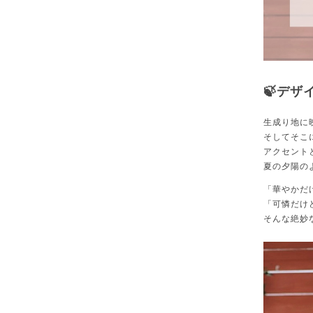
🍃デザ
生成り地に
そしてそこ
アクセント
夏の夕陽の
「華やかだ
「可憐だけ
そんな絶妙