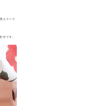
秀カラーで
たり
です。