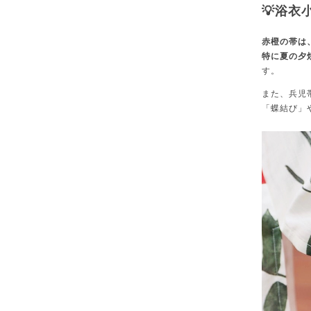
💡浴衣
赤橙
の帯は
特に夏の
夕
す。
また、兵児
「蝶結び」