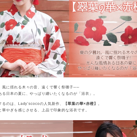
、風に揺れる木々の音、遠くで響く祭囃子──
ある日本の夏に、やっぱり纏いたくなるのが「浴衣」。
るのは、Lady’scocoの人気新作、
【翠葉の華×赤橙】
。
と華やぎを感じさせる、上品で印象的な浴衣です。