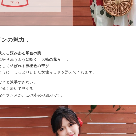
インの魅力：
映える
深みある翠色の葉
、
に寄り添うように咲く、
大輪の花々
──。
として結ばれる
赤橙色の帯
が、
ように、しっとりとした女性らしさを添えてくれます。
けれど派手すぎない」
ど落ち着いて見える」
なバランスが、この浴衣の魅力です。