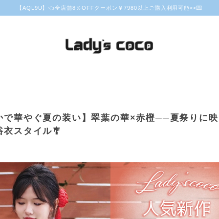
【AQL9U】👈全店舗8％OFFクーポン￥7980以上ご購入利用可能<<💌
かで華やぐ夏の装い】翠葉の華×赤橙──夏祭りに
浴衣スタイル🎐