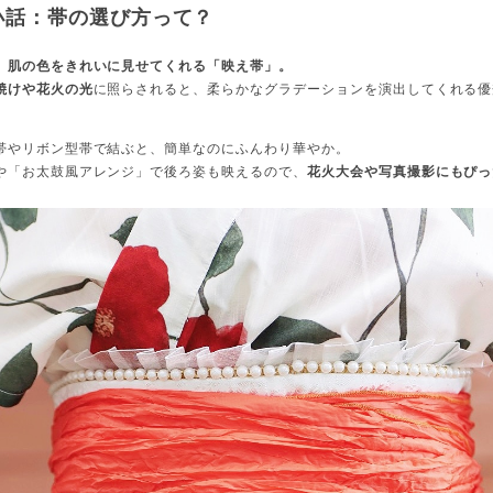
小話：帯の選び方って？
、肌の色をきれいに見せてくれる「映え帯」。
焼けや花火の光
に照らされると、柔らかなグラデーションを演出してくれる優
帯やリボン型帯で結ぶと、簡単なのにふんわり華やか。
や「お太鼓風アレンジ」で後ろ姿も映えるので、
花火大会や写真撮影にもぴっ